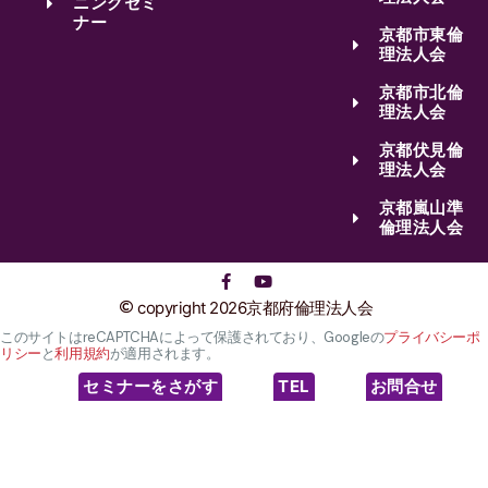
ニングセミ
ナー
京都市東倫
理法人会
京都市北倫
理法人会
京都伏見倫
理法人会
京都嵐山準
倫理法人会
copyright 2026京都府倫理法人会
このサイトはreCAPTCHAによって保護されており、Googleの
プライバシーポ
リシー
と
利用規約
が適用されます。
セミナーをさがす
TEL
お問合せ