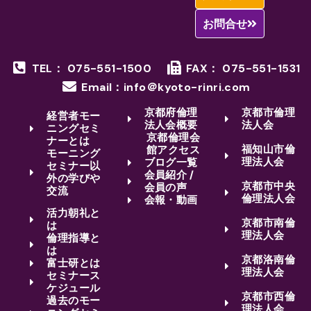
お問合せ
TEL： 075-551-1500
FAX： 075-551-1531
Email：info＠kyoto-rinri.com
京都府倫理
京都市倫理
経営者モー
法人会概要
法人会
ニングセミ
京都倫理会
ナーとは
福知山市倫
館アクセス
モーニング
理法人会
ブログ一覧
セミナー以
会員紹介 /
外の学びや
京都市中央
会員の声
交流
倫理法人会
会報・動画
活力朝礼と
京都市南倫
は
理法人会
倫理指導と
は
京都洛南倫
富士研とは
理法人会
セミナース
ケジュール
京都市西倫
過去のモー
理法人会