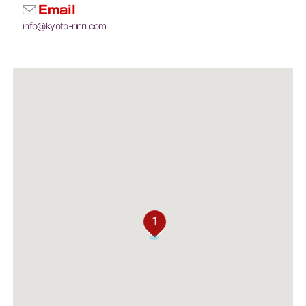
Email
info@kyoto-rinri.com
1