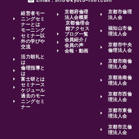
Email：info＠kyoto-rinri.com
京都府倫理
京都市倫理
経営者モー
法人会概要
法人会
ニングセミ
京都倫理会
ナーとは
福知山市倫
館アクセス
モーニング
理法人会
ブログ一覧
セミナー以
会員紹介 /
外の学びや
京都市中央
会員の声
交流
倫理法人会
会報・動画
活力朝礼と
京都市南倫
は
理法人会
倫理指導と
は
京都洛南倫
富士研とは
理法人会
セミナース
ケジュール
京都市西倫
過去のモー
理法人会
ニングセミ
ナー
京都市東倫
理法人会
京都市北倫
理法人会