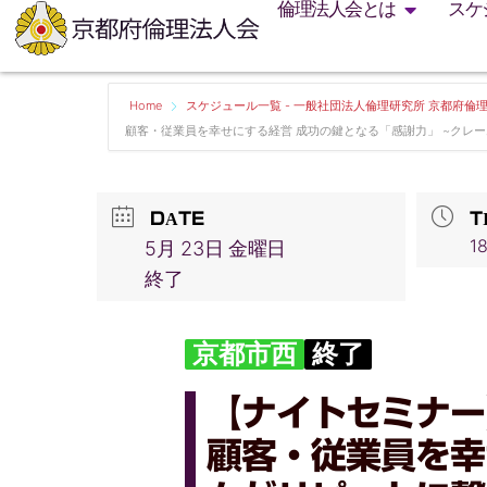
倫理法人会とは
スケ
Home
スケジュール一覧 - 一般社団法人倫理研究所 京都府倫
顧客・従業員を幸せにする経営 成功の鍵となる「感謝力」 ~クレ
DATE
T
18
5月 23日 金曜日
終了
京都市西
終了
【ナイトセミナー
顧客・従業員を幸