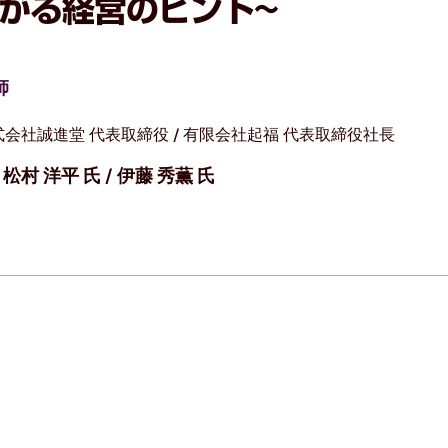
がる経営のヒント~
師
式会社誠進堂 代表取締役 / 有限会社起福 代表取締役社長
松村 洋平 氏 / 伊藤 秀薫 氏