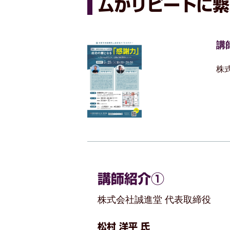
ムがリピートに繋
講
株
講師紹介①
株式会社誠進堂 代表取締役
松村 洋平 氏