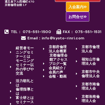
通五条下ル西橘町470
京都倫理会館１F
入会案内
お問合せ
TEL： 075-551-1500
FAX： 075-551-1531
Email：info＠kyoto-rinri.com
京都府倫理
京都市倫理
経営者モー
法人会概要
法人会
ニングセミ
京都倫理会
ナーとは
福知山市倫
館アクセス
モーニング
理法人会
ブログ一覧
セミナー以
会員紹介 /
外の学びや
京都市中央
会員の声
交流
倫理法人会
会報・動画
活力朝礼と
京都市南倫
は
理法人会
倫理指導と
は
京都洛南倫
富士研とは
理法人会
セミナース