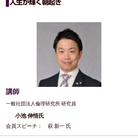
人生が輝く朝起き
講師
一般社団法人倫理研究所 研究員
小池 伸悟氏
会員スピーチ： 萩 新一 氏