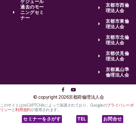
ケジュール
京都市西倫
過去のモー
理法人会
ニングセミ
ナー
京都市東倫
理法人会
京都市北倫
理法人会
京都伏見倫
理法人会
京都嵐山準
倫理法人会
copyright 2026京都府倫理法人会
このサイトはreCAPTCHAによって保護されており、Googleの
プライバシーポ
リシー
と
利用規約
が適用されます。
セミナーをさがす
TEL
お問合せ