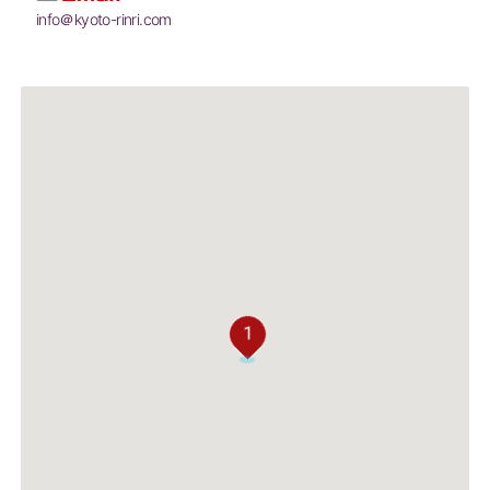
info＠kyoto-rinri.com
1