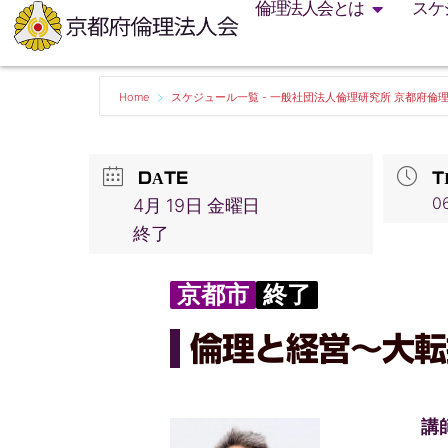
倫理法人会とは
スケ
Home
スケジュール一覧 - 一般社団法人倫理研究所 京都府倫
DATE
T
06
4月 19日 金曜日
終了
京都市
終了
倫理と経営～大転
講