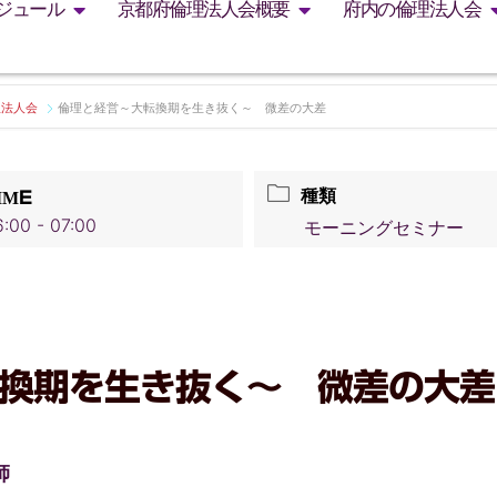
ジュール
京都府倫理法人会概要
府内の倫理法人会
理法人会
倫理と経営～大転換期を生き抜く～ 微差の大差
種類
IME
:00 - 07:00
モーニングセミナー
換期を生き抜く～ 微差の大差
師