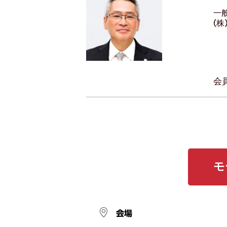
一
(
会
モ
会場