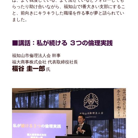
は、よく我慢している、よく流せているとフォローしても
らったり助け合いながら、福知山で1番大きい支部にするこ
と、前向きにキラキラした職場を作る事が夢と語られてい
ました。
■講話：私が続ける ３つの倫理実践
福知山市倫理法人会 幹事
福大商事株式会社 代表取締役社長
福谷 圭一郎
氏