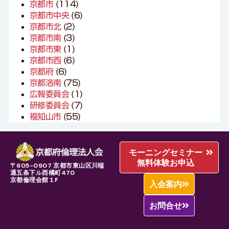
京都市
(114)
京都市中央
(6)
京都市北
(2)
京都市南
(3)
京都市東
(1)
京都市西
(6)
京都府
(6)
京都洛南
(75)
広報委員会
(1)
研修委員会
(7)
福知山市
(55)
モーニングセミナー
無料体験お申込
〒605-0907 京都市東山区川端
通五条下ル西橘町470
京都倫理会館１F
入会案内
お問合せ