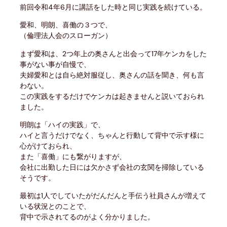
前回令和4年6月に講話をした時と同じ実践を続けている。
愛和、明朗、喜働の３つで、
（倫理法人会のスローガン）
まず愛和は、2つ年上の奥さんと出会って17年ケンカをした
事がない事が自慢で、
夫婦愛和とは自ら絶対服従し、奥さんの話を聞き、何も言
わない。
この実践をするだけでケンカは起きませんと説いておられ
ました。
明朗は「ハイの実践」で、
ハイと言うだけでなく、ちゃんと行動して背中で示す様に
心がけておられ、
また「喜働」にも繋がりますが、
会社に出勤した日には欠かさず会社の玄関を掃除している
そうです。
最初は1人でしていたがだんだんと手伝う社員さんが増えて
いる状況とのことで、
背中で示されてるのがよく分かりました。