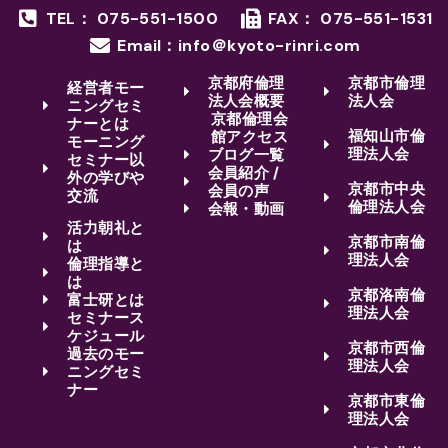
TEL： 075-551-1500
FAX： 075-551-1531
Email：info＠kyoto-rinri.com
京都府倫理
京都市倫理
経営者モー
法人会概要
法人会
ニングセミ
京都倫理会
ナーとは
福知山市倫
館アクセス
モーニング
理法人会
ブログ一覧
セミナー以
会員紹介 /
外の学びや
京都市中央
会員の声
交流
倫理法人会
会報・動画
活力朝礼と
京都市南倫
は
理法人会
倫理指導と
は
京都洛南倫
富士研とは
理法人会
セミナース
ケジュール
京都市西倫
過去のモー
理法人会
ニングセミ
ナー
京都市東倫
理法人会