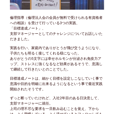
倫理指導（倫理法人会の会員が無料で受けられる有資格者
への相談）を受けて行っている3つの実践、
「目標達成ノート」、
支部マネージャーとしてのチャレンジについてお話しいた
だきました。
実践を行い、家庭内でありがとうが飛び交うようになり、
子供たちも明るく接してくれる様になった、
ありがとうの5文字には幸せホルモンが分泌され免疫力ア
ップ、ストレスに強くなるなど効果があるそうで、意識し
て継続して行きたいとのことでした。
目標達成ノートは、細かく目標を設定しこなしていく事で
意識や目的を明確に出来るようになるという事で最近実践
開始されたそうです。
ずっと断っていたけれど、入社2年目のある日決意して、
支部マネージャーに就任。
上司の理不尽な要求を一旦飲み込むことを覚え、下から