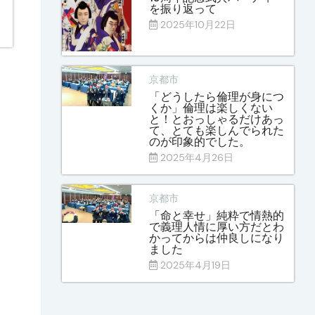
を振り返って
2025年10月22日
京都市
「どうしたら倫理が身につ
くか」倫理は楽しくない
と！とおっしゃるだけあっ
て、とても楽しんでられた
のが印象的でした。
2025年4月26日
京都市
「命と幸せ」純粋で情熱的
で義理人情に厚い方だとわ
かってからは仲良しになり
ました
2025年4月19日