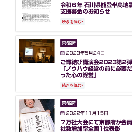
令和６年 ⽯川県能登半島地
⽀援募⾦のお知らせ
続きを読む
京都府
2023年5月24日
ご縁結び講演会2023第2弾
「ノウハウ経営の前に必要
った心の経営」
続きを読む
京都府
2022年11月15日
７万社大会にて京都府が会
社数増加率全国1位表彰