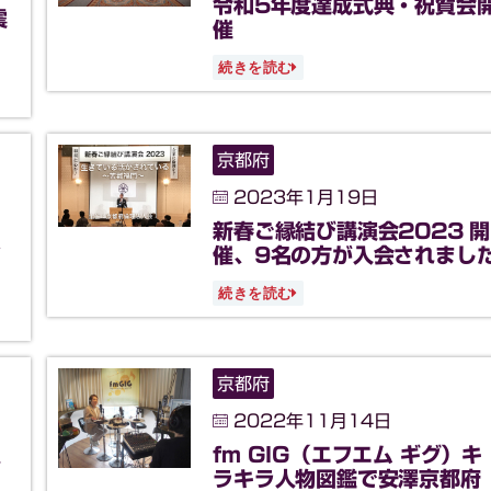
令和5年度達成式典・祝賀会
震
催
続きを読む
京都府
2023年1月19日
新春ご縁結び講演会2023 開
だ
催、9名の方が入会されまし
続きを読む
京都府
2022年11月14日
員
fm GIG（エフエム ギグ）キ
ラキラ人物図鑑で安澤京都府