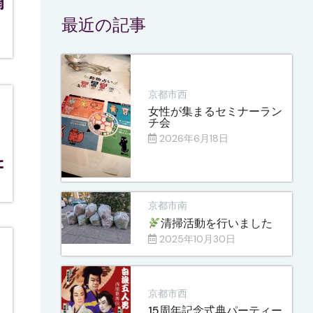
開
最近の記事
京都市西
女性が集まるセミナーラン
チ会
2026年6月18日
た
京都市南
清掃活動を行いました
2025年10月30日
京都市西
15周年記念式典パーティー