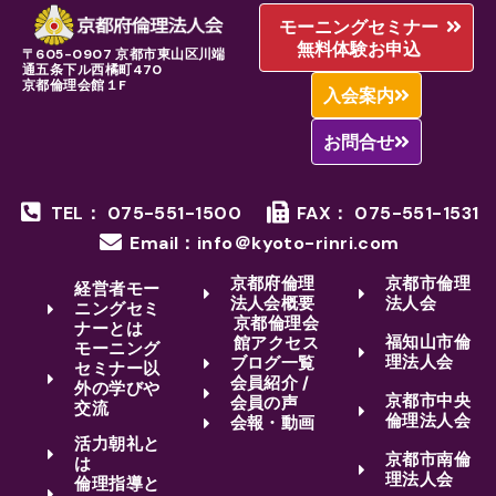
モーニングセミナー
無料体験お申込
〒605-0907 京都市東山区川端
通五条下ル西橘町470
京都倫理会館１F
入会案内
お問合せ
TEL： 075-551-1500
FAX： 075-551-1531
Email：info＠kyoto-rinri.com
京都府倫理
京都市倫理
経営者モー
法人会概要
法人会
ニングセミ
京都倫理会
ナーとは
福知山市倫
館アクセス
モーニング
理法人会
ブログ一覧
セミナー以
会員紹介 /
外の学びや
京都市中央
会員の声
交流
倫理法人会
会報・動画
活力朝礼と
京都市南倫
は
理法人会
倫理指導と