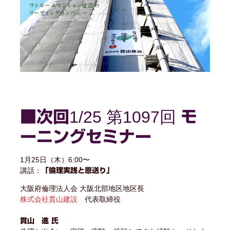
1/25 第1097回
■次回
モ
ーニングセミナー
1月25日（木）6:00〜
講話：
「倫理実践と恩送り」
大阪府倫理法人会 大阪北部地区地区長
株式会社貫山建設
代表取締役
貫山 進 氏