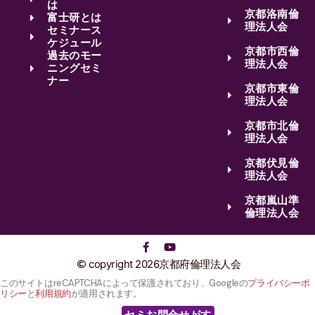
は
京都洛南倫
富士研とは
理法人会
セミナース
ケジュール
京都市西倫
過去のモー
理法人会
ニングセミ
ナー
京都市東倫
理法人会
京都市北倫
理法人会
京都伏見倫
理法人会
京都嵐山準
倫理法人会
copyright 2026京都府倫理法人会
このサイトはreCAPTCHAによって保護されており、Googleの
プライバシーポ
リシー
と
利用規約
が適用されます。
セミナーをさがす
お問合せ
TEL