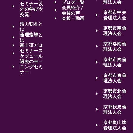
理法人会
ブログ一覧
セミナー以
会員紹介 /
外の学びや
京都市中央
会員の声
交流
倫理法人会
会報・動画
活力朝礼と
京都市南倫
は
理法人会
倫理指導と
は
京都洛南倫
富士研とは
理法人会
セミナース
ケジュール
京都市西倫
過去のモー
理法人会
ニングセミ
ナー
京都市東倫
理法人会
京都市北倫
理法人会
京都伏見倫
理法人会
京都嵐山準
倫理法人会