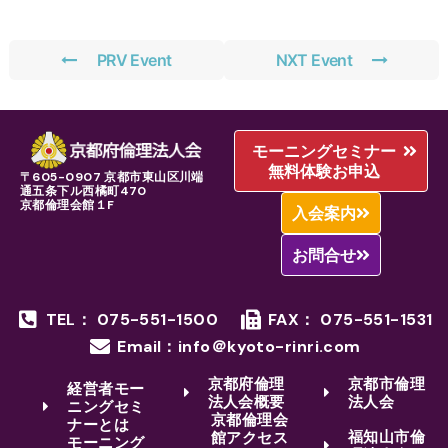
PRV Event
NXT Event
モーニングセミナー
無料体験お申込
〒605-0907 京都市東山区川端
通五条下ル西橘町470
京都倫理会館１F
入会案内
お問合せ
TEL： 075-551-1500
FAX： 075-551-1531
Email：info＠kyoto-rinri.com
京都府倫理
京都市倫理
経営者モー
法人会概要
法人会
ニングセミ
京都倫理会
ナーとは
福知山市倫
館アクセス
モーニング