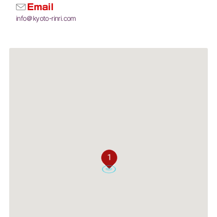
Email
info＠kyoto-rinri.com
1