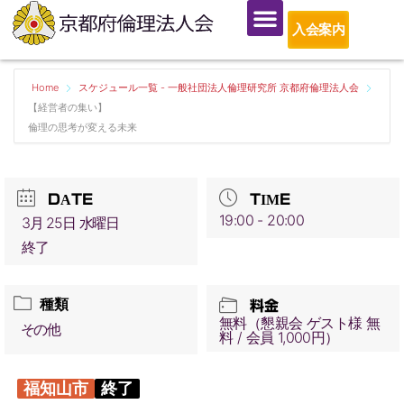
入会案内
Home
スケジュール一覧 - 一般社団法人倫理研究所 京都府倫理法人会
【経営者の集い】
倫理の思考が変える未来
DATE
TIME
19:00 - 20:00
3月 25日 水曜日
終了
種類
料金
無料（懇親会 ゲスト様 無
その他
料 / 会員 1,000円）
福知山市
終了