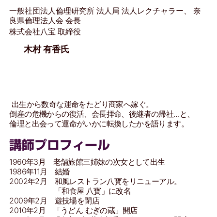
一般社団法人倫理研究所 法人局 法人レクチャラー、 奈
良県倫理法人会 会長
株式会社八宝 取締役
木村 有香氏
出生から数奇な運命をたどり商家へ嫁ぐ。
倒産の危機からの復活、会長拝命、後継者の帰社…と、
倫理と出会って運命がいかに転換したかを語ります。
講師プロフィール
1960年3月 老舗旅館三姉妹の次女として出生
1986年11月 結婚
2002年2月 和風レストラン八寳をリニューアル。
「和食屋 八寳」に改名
2009年2月 遊技場を閉店
2010年2月 「うどん むぎの蔵」開店