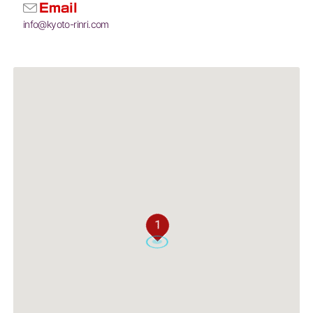
Email
info@kyoto-rinri.com
1