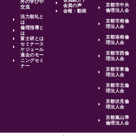
外の学びや
京都市中央
会員の声
交流
倫理法人会
会報・動画
活力朝礼と
京都市南倫
は
理法人会
倫理指導と
は
京都洛南倫
富士研とは
理法人会
セミナース
ケジュール
京都市西倫
過去のモー
理法人会
ニングセミ
ナー
京都市東倫
理法人会
京都市北倫
理法人会
京都伏見倫
理法人会
京都嵐山準
倫理法人会