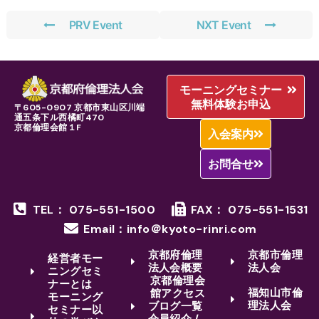
PRV Event
NXT Event
モーニングセミナー
無料体験お申込
〒605-0907 京都市東山区川端
通五条下ル西橘町470
京都倫理会館１F
入会案内
お問合せ
TEL： 075-551-1500
FAX： 075-551-1531
Email：info＠kyoto-rinri.com
京都府倫理
京都市倫理
経営者モー
法人会概要
法人会
ニングセミ
京都倫理会
ナーとは
福知山市倫
館アクセス
モーニング
理法人会
ブログ一覧
セミナー以
会員紹介 /