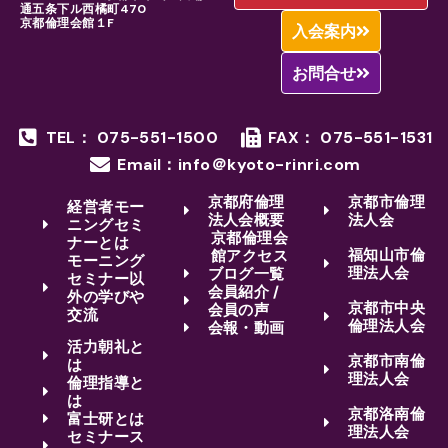
通五条下ル西橘町470
京都倫理会館１F
入会案内
お問合せ
TEL： 075-551-1500
FAX： 075-551-1531
Email：info＠kyoto-rinri.com
京都府倫理
京都市倫理
経営者モー
法人会概要
法人会
ニングセミ
京都倫理会
ナーとは
福知山市倫
館アクセス
モーニング
理法人会
ブログ一覧
セミナー以
会員紹介 /
外の学びや
京都市中央
会員の声
交流
倫理法人会
会報・動画
活力朝礼と
京都市南倫
は
理法人会
倫理指導と
は
京都洛南倫
富士研とは
理法人会
セミナース