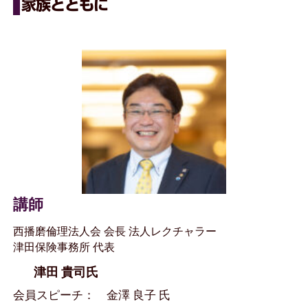
家族とともに
講師
西播磨倫理法人会 会長 法人レクチャラー
津田保険事務所 代表
津田 貴司氏
会員スピーチ： 金澤 良子 氏