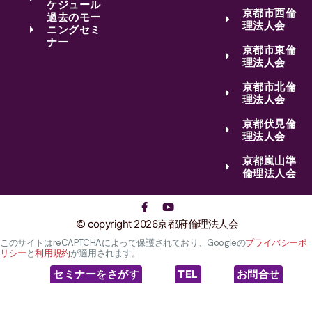
ケジュール
京都市西倫
過去のモー
理法人会
ニングセミ
ナー
京都市東倫
理法人会
京都市北倫
理法人会
京都伏見倫
理法人会
京都嵐山準
倫理法人会
copyright 2026京都府倫理法人会
このサイトはreCAPTCHAによって保護されており、Googleの
プライバシーポ
リシー
と
利用規約
が適用されます。
セミナーをさがす
TEL
お問合せ