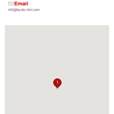
Email
info@kyoto-rinri.com
1