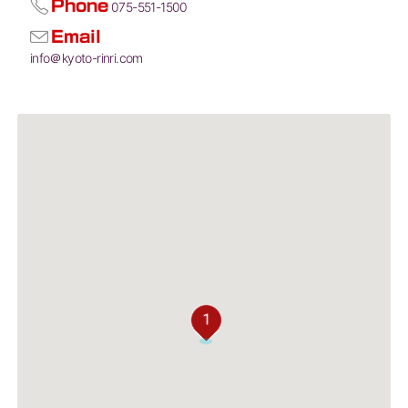
Phone
075-551-1500
Email
info＠kyoto-rinri.com
1