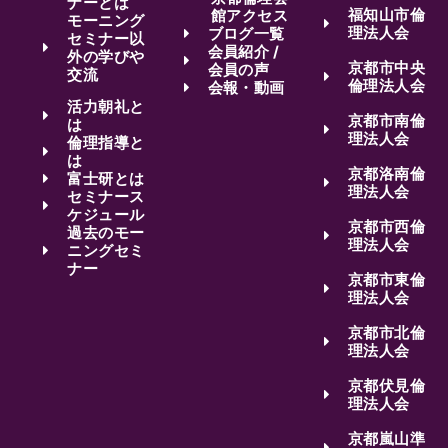
ナーとは
福知山市倫
館アクセス
モーニング
理法人会
ブログ一覧
セミナー以
会員紹介 /
外の学びや
京都市中央
会員の声
交流
倫理法人会
会報・動画
活力朝礼と
京都市南倫
は
理法人会
倫理指導と
は
京都洛南倫
富士研とは
理法人会
セミナース
ケジュール
京都市西倫
過去のモー
理法人会
ニングセミ
ナー
京都市東倫
理法人会
京都市北倫
理法人会
京都伏見倫
理法人会
京都嵐山準