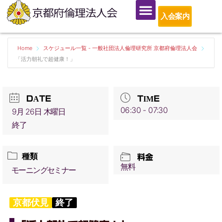
入会案内
Home
スケジュール一覧 - 一般社団法人倫理研究所 京都府倫理法人会
「活力朝礼で超健康！」
DATE
TIME
06:30 - 07:30
9月 26日 木曜日
終了
種類
料金
無料
モーニングセミナー
京都伏見
終了