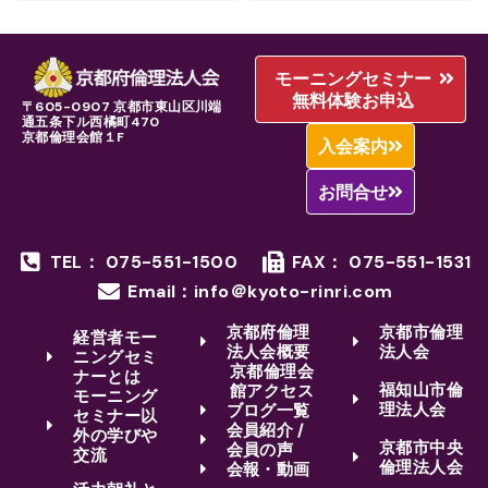
モーニングセミナー
無料体験お申込
〒605-0907 京都市東山区川端
通五条下ル西橘町470
京都倫理会館１F
入会案内
お問合せ
TEL： 075-551-1500
FAX： 075-551-1531
Email：info＠kyoto-rinri.com
京都府倫理
京都市倫理
経営者モー
法人会概要
法人会
ニングセミ
京都倫理会
ナーとは
福知山市倫
館アクセス
モーニング
理法人会
ブログ一覧
セミナー以
会員紹介 /
外の学びや
京都市中央
会員の声
交流
倫理法人会
会報・動画