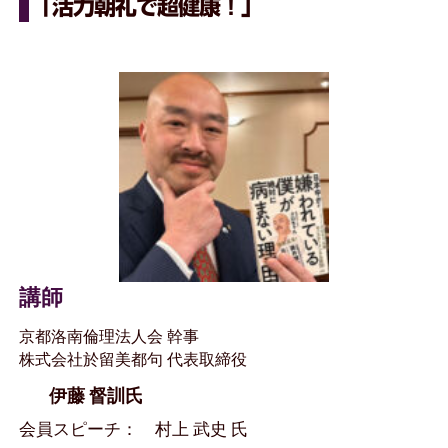
「活力朝礼で超健康！」
講師
京都洛南倫理法人会 幹事
株式会社於留美都句 代表取締役
伊藤 督訓氏
会員スピーチ： 村上 武史 氏