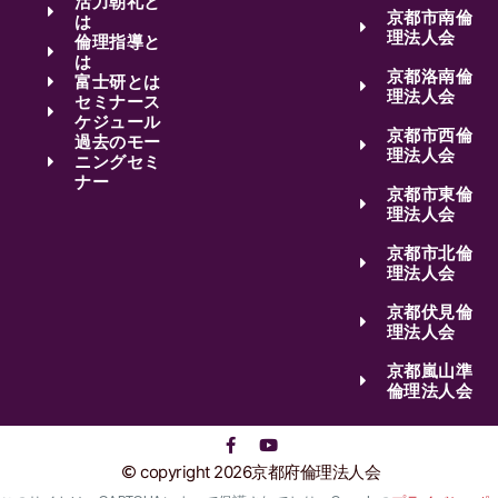
活力朝礼と
京都市南倫
は
理法人会
倫理指導と
は
京都洛南倫
富士研とは
理法人会
セミナース
ケジュール
京都市西倫
過去のモー
理法人会
ニングセミ
ナー
京都市東倫
理法人会
京都市北倫
理法人会
京都伏見倫
理法人会
京都嵐山準
倫理法人会
copyright 2026京都府倫理法人会