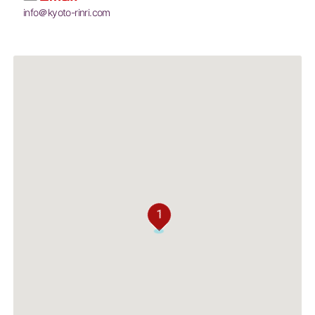
info＠kyoto-rinri.com
1