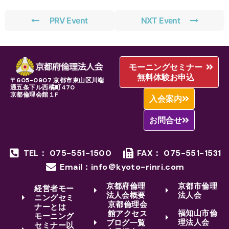
PRV Event
NXT Event
モーニングセミナー
無料体験お申込
〒605-0907 京都市東山区川端
通五条下ル西橘町470
京都倫理会館１F
入会案内
お問合せ
TEL： 075-551-1500
FAX： 075-551-1531
Email：info＠kyoto-rinri.com
京都府倫理
京都市倫理
経営者モー
法人会概要
法人会
ニングセミ
京都倫理会
ナーとは
福知山市倫
館アクセス
モーニング
理法人会
ブログ一覧
セミナー以