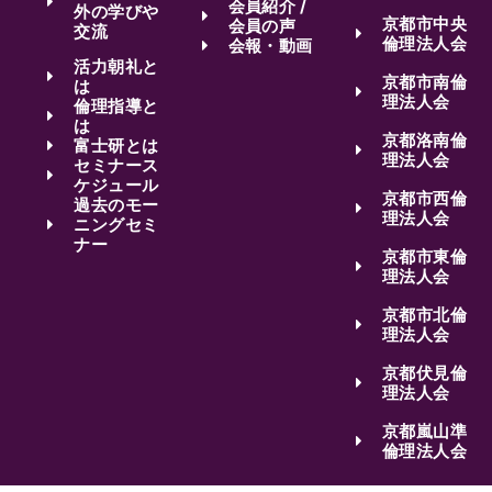
会員紹介 /
外の学びや
京都市中央
会員の声
交流
倫理法人会
会報・動画
活力朝礼と
京都市南倫
は
理法人会
倫理指導と
は
京都洛南倫
富士研とは
理法人会
セミナース
ケジュール
京都市西倫
過去のモー
理法人会
ニングセミ
ナー
京都市東倫
理法人会
京都市北倫
理法人会
京都伏見倫
理法人会
京都嵐山準
倫理法人会