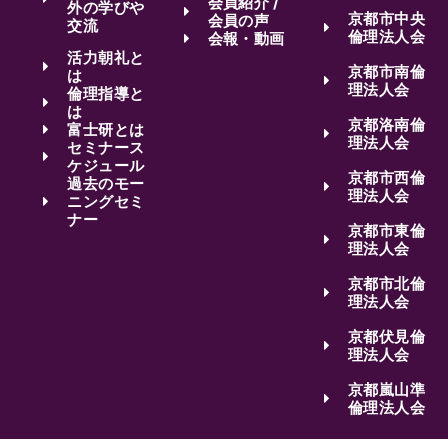
会員紹介 /
外の学びや
京都市中央
会員の声
交流
倫理法人会
会報・動画
活力朝礼と
京都市南倫
は
理法人会
倫理指導と
は
京都洛南倫
富士研とは
理法人会
セミナース
ケジュール
京都市西倫
過去のモー
理法人会
ニングセミ
ナー
京都市東倫
理法人会
京都市北倫
理法人会
京都伏見倫
理法人会
京都嵐山準
倫理法人会