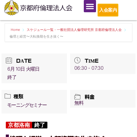
入会案内
Home
スケジュール一覧 - 一般社団法人倫理研究所 京都府倫理法人会
倫理と経営〜大転換期を生き抜く〜
DATE
TIME
06:30 - 07:30
6月 10日 火曜日
終了
種類
料金
無料
モーニングセミナー
京都洛南
終了