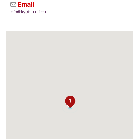
Email
info＠kyoto-rinri.com
1