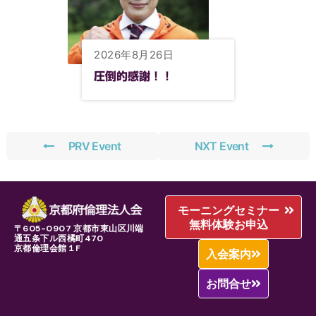
2026年8月26日
圧倒的感謝！！
PRV Event
NXT Event
モーニングセミナー
無料体験お申込
〒605-0907 京都市東山区川端
通五条下ル西橘町470
京都倫理会館１F
入会案内
お問合せ