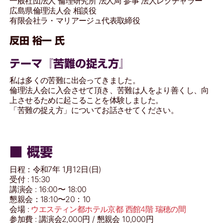
一般社団法人 倫理研究所 法人局 参事 法人レクチャラー
広島県倫理法人会 相談役
有限会社ラ・マリアージュ代表取締役
反田 裕一 氏
テーマ『苦難の捉え方』
私は多くの苦難に出会ってきました。
倫理法人会に入会させて頂き、苦難は人をより善くし、向
上させるために起こることを体験しました。
「苦難の捉え方」についてお話させてください。
■ 概要
日程：令和7年 1月12日(日)
受付 : 15:30
講演会 : 16:00〜 18:00
懇親会：18:10〜20：10
会場 :
ウエスティン都ホテル京都 西館4階 瑞穂の間
参加費 : 講演会2,000円 / 懇親会 10,000円