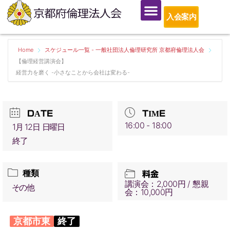
入会案内
Home
スケジュール一覧 - 一般社団法人倫理研究所 京都府倫理法人会
【倫理経営講演会】
経営力を磨く -小さなことから会社は変わる-
DATE
TIME
16:00 - 18:00
1月 12日 日曜日
終了
種類
料金
講演会：2,000円 / 懇親
その他
会：10,000円
京都市東
終了