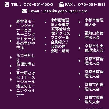
TEL： 075-551-1500
FAX： 075-551-1531
Email：info＠kyoto-rinri.com
京都府倫理
京都市倫理
経営者モー
法人会概要
法人会
ニングセミ
京都倫理会
ナーとは
福知山市倫
館アクセス
モーニング
理法人会
ブログ一覧
セミナー以
会員紹介 /
外の学びや
京都市中央
会員の声
交流
倫理法人会
会報・動画
活力朝礼と
京都市南倫
は
理法人会
倫理指導と
は
京都洛南倫
富士研とは
理法人会
セミナース
ケジュール
京都市西倫
過去のモー
理法人会
ニングセミ
ナー
京都市東倫
理法人会