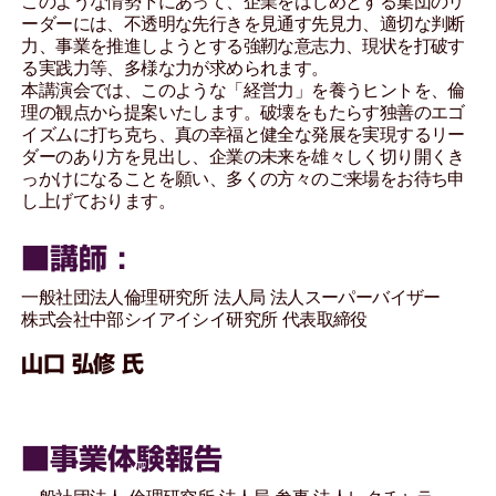
このような情勢下にあって、企業をはじめとする集団のリ
ーダーには、不透明な先行きを見通す先見力、適切な判断
力、事業を推進しようとする強靭な意志力、現状を打破す
る実践力等、多様な力が求められます。
本講演会では、このような「経営力」を養うヒントを、倫
理の観点から提案いたします。破壊をもたらす独善のエゴ
イズムに打ち克ち、真の幸福と健全な発展を実現するリー
ダーのあり方を見出し、企業の未来を雄々しく切り開くき
っかけになることを願い、多くの方々のご来場をお待ち申
し上げております。
■講師 :
一般社団法人倫理研究所 法人局 法人スーパーバイザー
株式会社中部シイアイシイ研究所 代表取締役
山口 弘修 氏
■事業体験報告