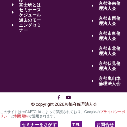
京都洛南倫
富士研とは
理法人会
セミナース
ケジュール
京都市西倫
過去のモー
理法人会
ニングセミ
ナー
京都市東倫
理法人会
京都市北倫
理法人会
京都伏見倫
理法人会
京都嵐山準
倫理法人会
copyright 2026京都府倫理法人会
このサイトはreCAPTCHAによって保護されており、Googleの
プライバシーポ
リシー
と
利用規約
が適用されます。
セミナーをさがす
TEL
お問合せ