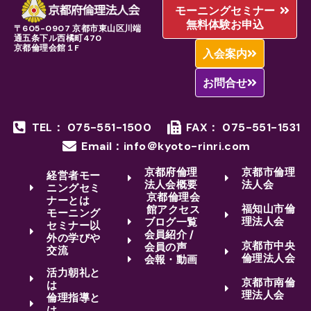
モーニングセミナー
無料体験お申込
〒605-0907 京都市東山区川端
通五条下ル西橘町470
京都倫理会館１F
入会案内
お問合せ
TEL： 075-551-1500
FAX： 075-551-1531
Email：info＠kyoto-rinri.com
京都府倫理
京都市倫理
経営者モー
法人会概要
法人会
ニングセミ
京都倫理会
ナーとは
福知山市倫
館アクセス
モーニング
理法人会
ブログ一覧
セミナー以
会員紹介 /
外の学びや
京都市中央
会員の声
交流
倫理法人会
会報・動画
活力朝礼と
京都市南倫
は
理法人会
倫理指導と
は