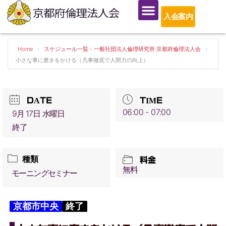
入会案内
Home
スケジュール一覧 - 一般社団法人倫理研究所 京都府倫理法人会
小さな事に磨きをかける（凡事徹底で人間力の向上）
DATE
TIME
06:00 - 07:00
9月 17日 水曜日
終了
種類
料金
無料
モーニングセミナー
京都市中央
終了