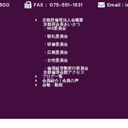
1500
FAX： 075-551-1531
Email：i
京都府倫理法人会概要
京都府会長あいさつ
・MS委員会
・朝礼委員会
・研修委員会
・広報委員会
・女性委員会
・倫理経営塾実行委員会
京都倫理会館アクセス
ブログ一覧
会員紹介 / 会員の声
会報・動画