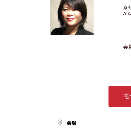
京
AI
会
モ
会場