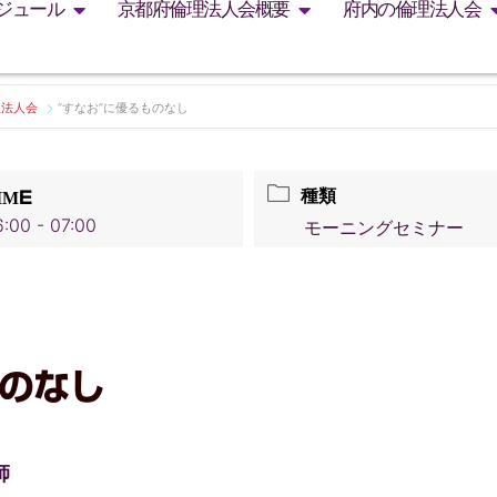
ジュール
京都府倫理法人会概要
府内の倫理法人会
理法人会
“すなお”に優るものなし
種類
IME
:00 - 07:00
モーニングセミナー
ものなし
師