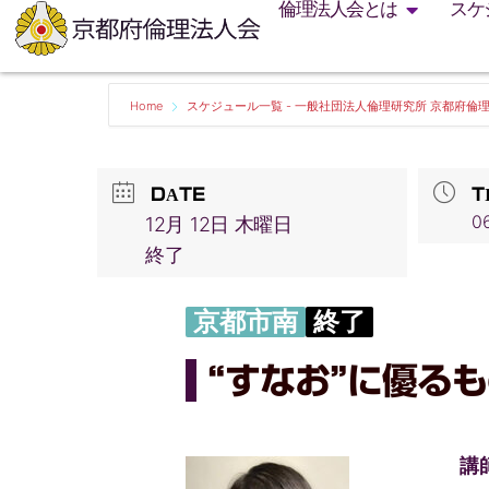
倫理法人会とは
スケ
Home
スケジュール一覧 - 一般社団法人倫理研究所 京都府倫
DATE
T
06
12月 12日 木曜日
終了
京都市南
終了
“すなお”に優る
講