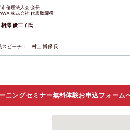
都市倫理法人会 会長
ZAWA 株式会社 代表取締役
相澤 優三子氏
員スピーチ： 村上 博保 氏
ーニングセミナー無料体験お申込フォーム