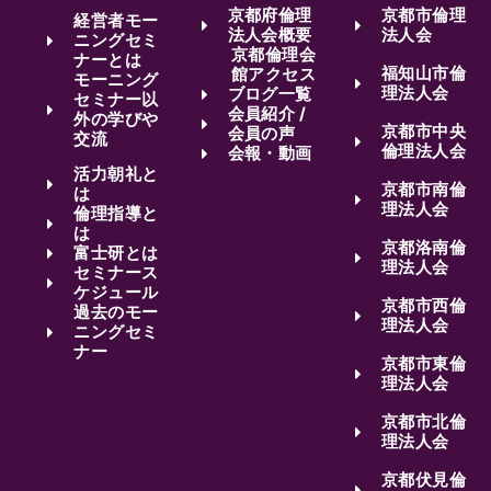
京都府倫理
京都市倫理
経営者モー
法人会概要
法人会
ニングセミ
京都倫理会
ナーとは
福知山市倫
館アクセス
モーニング
理法人会
ブログ一覧
セミナー以
会員紹介 /
外の学びや
京都市中央
会員の声
交流
倫理法人会
会報・動画
活力朝礼と
京都市南倫
は
理法人会
倫理指導と
は
京都洛南倫
富士研とは
理法人会
セミナース
ケジュール
京都市西倫
過去のモー
理法人会
ニングセミ
ナー
京都市東倫
理法人会
京都市北倫
理法人会
京都伏見倫