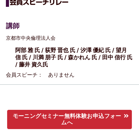
会員スピーチリレー
講師
京都市中央倫理法人会
阿部 雅 氏 / 荻野 晋也 氏 / 汐澤 優紀 氏 / 望月
信 氏 / 川満 朋子 氏 / 森かれん 氏 / 田中 信行 氏
/ 藤井 資久氏
会員スピーチ： ありません
モーニングセミナー無料体験お申込フォー
ムへ