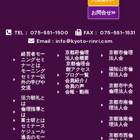
お問合せ
TEL： 075-551-1500
FAX： 075-551-1531
Email：info＠kyoto-rinri.com
京都府倫理
京都市倫理
経営者モー
法人会概要
法人会
ニングセミ
京都倫理会
ナーとは
福知山市倫
館アクセス
モーニング
理法人会
ブログ一覧
セミナー以
会員紹介 /
外の学びや
京都市中央
会員の声
交流
倫理法人会
会報・動画
活力朝礼と
京都市南倫
は
理法人会
倫理指導と
は
京都洛南倫
富士研とは
理法人会
セミナース
ケジュール
京都市西倫
過去のモー