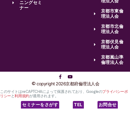
理法人会
ニングセミ
ナー
京都市東倫
理法人会
京都市北倫
理法人会
京都伏見倫
理法人会
京都嵐山準
倫理法人会
copyright 2026京都府倫理法人会
このサイトはreCAPTCHAによって保護されており、Googleの
プライバシーポ
リシー
と
利用規約
が適用されます。
セミナーをさがす
TEL
お問合せ