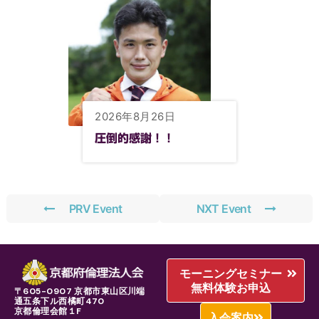
2026年8月26日
圧倒的感謝！！
PRV Event
NXT Event
モーニングセミナー
無料体験お申込
〒605-0907 京都市東山区川端
通五条下ル西橘町470
京都倫理会館１F
入会案内