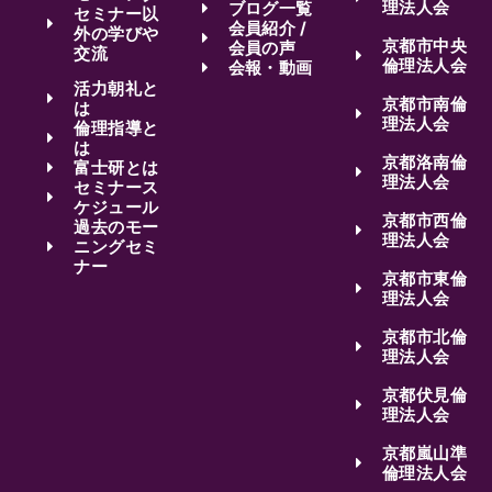
理法人会
ブログ一覧
セミナー以
会員紹介 /
外の学びや
京都市中央
会員の声
交流
倫理法人会
会報・動画
活力朝礼と
京都市南倫
は
理法人会
倫理指導と
は
京都洛南倫
富士研とは
理法人会
セミナース
ケジュール
京都市西倫
過去のモー
理法人会
ニングセミ
ナー
京都市東倫
理法人会
京都市北倫
理法人会
京都伏見倫
理法人会
京都嵐山準
倫理法人会