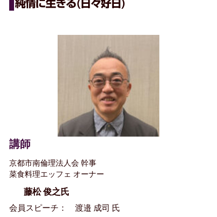
純情に生きる(日々好日)
講師
京都市南倫理法人会 幹事
菜食料理エッフェ オーナー
藤松 俊之氏
会員スピーチ： 渡邉 成司 氏