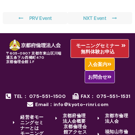
PRV Event
NXT Event
モーニングセミナー
無料体験お申込
〒605-0907 京都市東山区川端
通五条下ル西橘町470
京都倫理会館１F
入会案内
お問合せ
TEL： 075-551-1500
FAX： 075-551-1531
Email：info＠kyoto-rinri.com
京都府倫理
京都市倫理
経営者モー
法人会概要
法人会
ニングセミ
京都倫理会
ナーとは
福知山市倫
館アクセス
モーニング