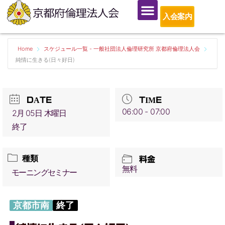
入会案内
Home
スケジュール一覧 - 一般社団法人倫理研究所 京都府倫理法人会
純情に生きる(日々好日)
DATE
TIME
06:00 - 07:00
2月 05日 木曜日
終了
種類
料金
無料
モーニングセミナー
京都市南
終了