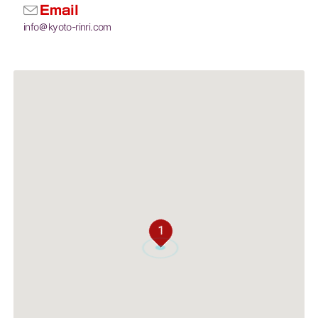
Email
info＠kyoto-rinri.com
1