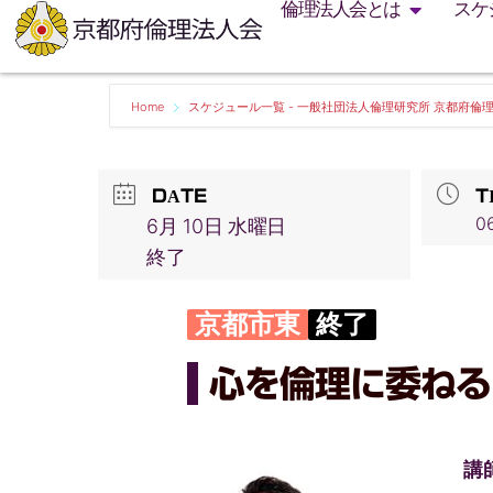
倫理法人会とは
スケ
Home
スケジュール一覧 - 一般社団法人倫理研究所 京都府倫
DATE
T
06
6月 10日 水曜日
終了
京都市東
終了
心を倫理に委ねる
講