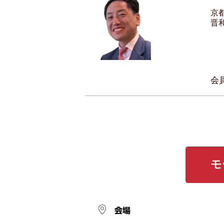
京
晋
会
モ
会場