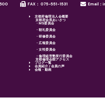
1500
FAX： 075-551-1531
Email：i
京都府倫理法人会概要
京都府会長あいさつ
・MS委員会
・朝礼委員会
・研修委員会
・広報委員会
・女性委員会
・倫理経営塾実行委員会
京都倫理会館アクセス
ブログ一覧
会員紹介 / 会員の声
会報・動画