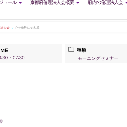
ジュール
京都府倫理法人会概要
府内の倫理法人会
理法人会
心を倫理に委ねる
種類
IME
:30 - 07:30
モーニングセミナー
師