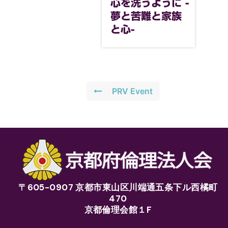
心を洗うように -
夢と苦難と家族
と心-
PRV Event
〒605-0907 京都市東山区川端通五条下ル西橘町
470
京都倫理会館１F