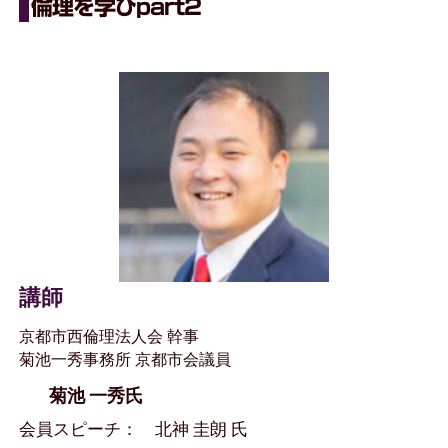
倫理を学びpart2
講師
京都市西倫理法人会 幹事
菊池一秀事務所 京都市会議員
菊池 一秀氏
会員スピーチ： 北神 圭朗 氏