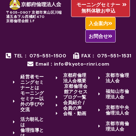
モーニングセミナー
無料体験お申込
〒605-0907 京都市東山区川端
通五条下ル西橘町470
京都倫理会館１F
入会案内
お問合せ
TEL： 075-551-1500
FAX： 075-551-1531
Email：info＠kyoto-rinri.com
京都府倫理
京都市倫理
経営者モー
法人会概要
法人会
ニングセミ
京都倫理会
ナーとは
福知山市倫
館アクセス
モーニング
理法人会
ブログ一覧
セミナー以
会員紹介 /
外の学びや
京都市中央
会員の声
交流
倫理法人会
会報・動画
活力朝礼と
京都市南倫
は
理法人会
倫理指導と
は