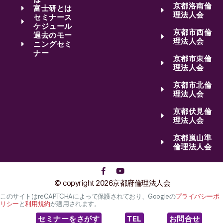
京都洛南倫
富士研とは
理法人会
セミナース
ケジュール
京都市西倫
過去のモー
理法人会
ニングセミ
ナー
京都市東倫
理法人会
京都市北倫
理法人会
京都伏見倫
理法人会
京都嵐山準
倫理法人会
copyright 2026京都府倫理法人会
このサイトはreCAPTCHAによって保護されており、Googleの
プライバシーポ
リシー
と
利用規約
が適用されます。
セミナーをさがす
TEL
お問合せ