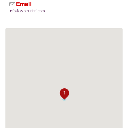
Email
info＠kyoto-rinri.com
1