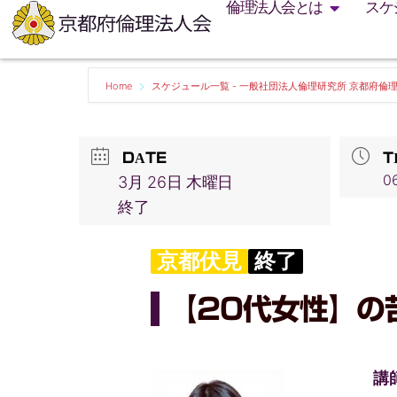
倫理法人会とは
スケ
Home
スケジュール一覧 - 一般社団法人倫理研究所 京都府倫
DATE
T
06
3月 26日 木曜日
終了
京都伏見
終了
【20代女性】
講