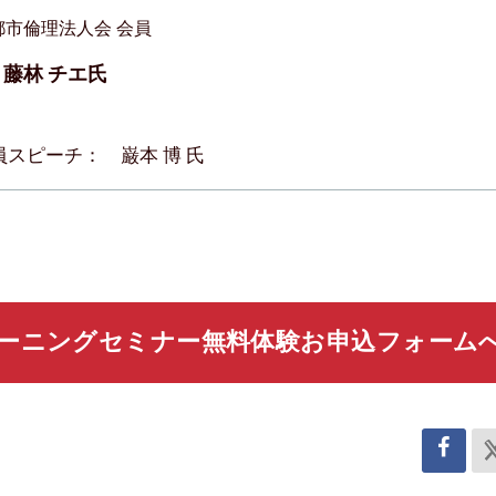
都市倫理法人会 会員
藤林 チエ氏
員スピーチ： 巌本 博 氏
ーニングセミナー無料体験お申込フォーム