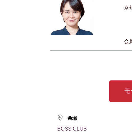
京
会
モ
会場
BOSS CLUB