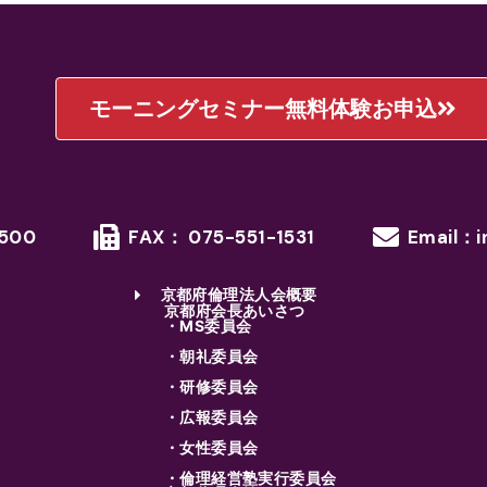
モーニングセミナー無料体験お申込
1500
FAX： 075-551-1531
Email：i
京都府倫理法人会概要
京都府会長あいさつ
・MS委員会
・朝礼委員会
・研修委員会
・広報委員会
・女性委員会
・倫理経営塾実行委員会