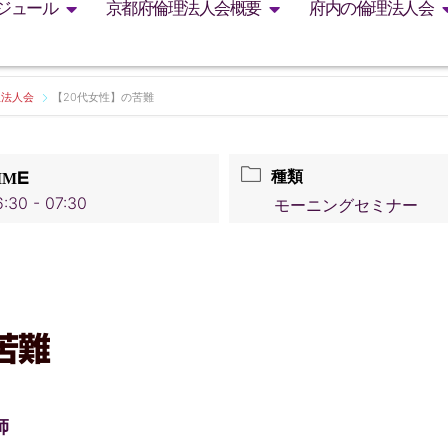
ジュール
京都府倫理法人会概要
府内の倫理法人会
理法人会
【20代女性】の苦難
種類
IME
:30 - 07:30
モーニングセミナー
の苦難
師