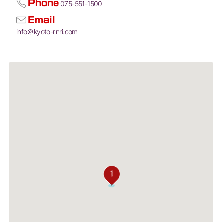
Phone
075-551-1500
Email
info＠kyoto-rinri.com
1