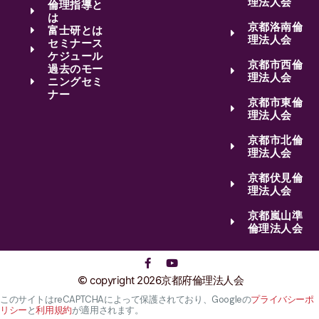
理法人会
倫理指導と
は
京都洛南倫
富士研とは
理法人会
セミナース
ケジュール
京都市西倫
過去のモー
理法人会
ニングセミ
ナー
京都市東倫
理法人会
京都市北倫
理法人会
京都伏見倫
理法人会
京都嵐山準
倫理法人会
copyright 2026京都府倫理法人会
このサイトはreCAPTCHAによって保護されており、Googleの
プライバシーポ
リシー
と
利用規約
が適用されます。