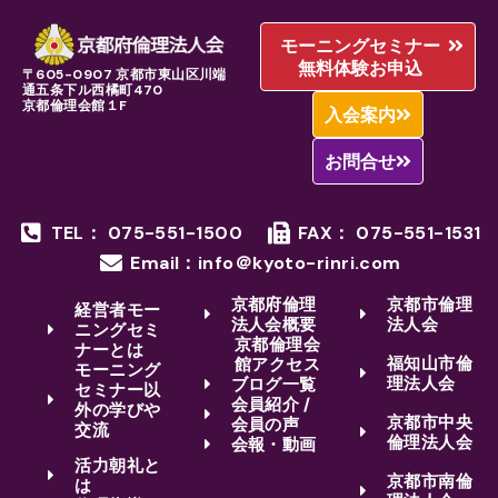
モーニングセミナー
無料体験お申込
〒605-0907 京都市東山区川端
通五条下ル西橘町470
京都倫理会館１F
入会案内
お問合せ
TEL： 075-551-1500
FAX： 075-551-1531
Email：info＠kyoto-rinri.com
京都府倫理
京都市倫理
経営者モー
法人会概要
法人会
ニングセミ
京都倫理会
ナーとは
福知山市倫
館アクセス
モーニング
理法人会
ブログ一覧
セミナー以
会員紹介 /
外の学びや
京都市中央
会員の声
交流
倫理法人会
会報・動画
活力朝礼と
京都市南倫
は