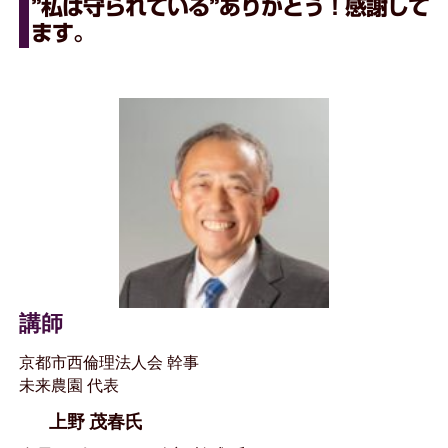
”私は守られている”ありがとう！感謝して
ます。
講師
京都市西倫理法人会 幹事
未来農園 代表
上野 茂春氏