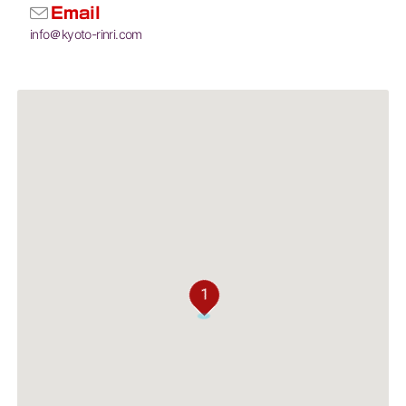
Email
info＠kyoto-rinri.com
1