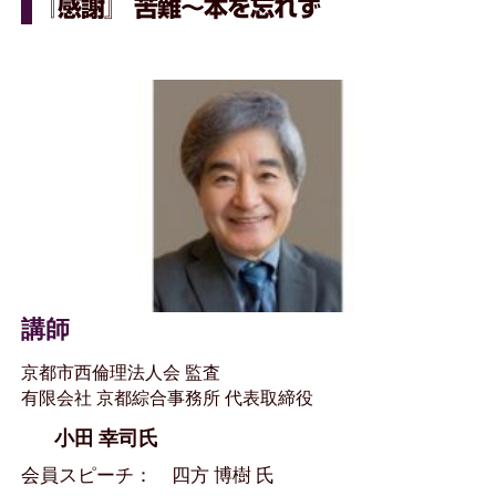
『感謝』 苦難～本を忘れず
講師
京都市西倫理法人会 監査
有限会社 京都綜合事務所 代表取締役
小田 幸司氏
会員スピーチ： 四方 博樹 氏