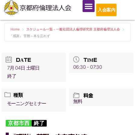
入会案内
Home
スケジュール一覧 - 一般社団法人倫理研究所 京都府倫理法人会
『感謝』 苦難～本を忘れず
DATE
TIME
06:30 - 07:30
7月 04日 土曜日
終了
種類
料金
無料
モーニングセミナー
京都市西
終了