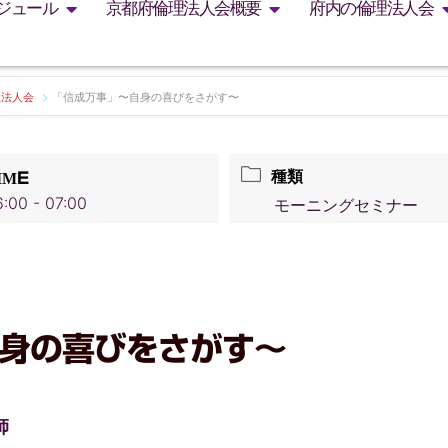
ジュール
京都府倫理法人会概要
府内の倫理法人会
理法人会
「信成万事」〜自身の喜びをさがす〜
種類
IME
:00 - 07:00
モーニングセミナー
身の喜びをさがす〜
師