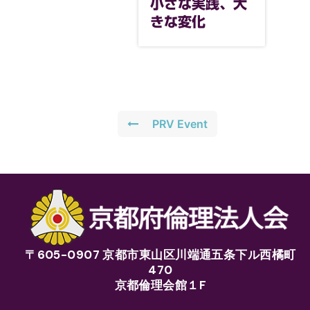
小さな実践、大
きな変化
PRV Event
〒605-0907 京都市東山区川端通五条下ル西橘町
470
京都倫理会館１F