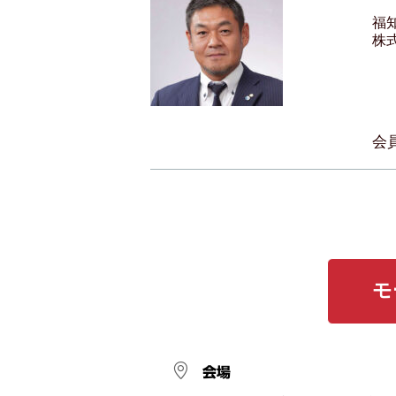
福
株
会
モ
会場