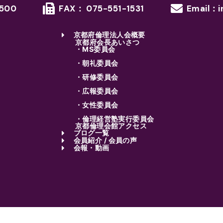
1500
FAX： 075-551-1531
Email：i
京都府倫理法人会概要
京都府会長あいさつ
・MS委員会
・朝礼委員会
・研修委員会
・広報委員会
・女性委員会
・倫理経営塾実行委員会
京都倫理会館アクセス
ブログ一覧
会員紹介 / 会員の声
会報・動画