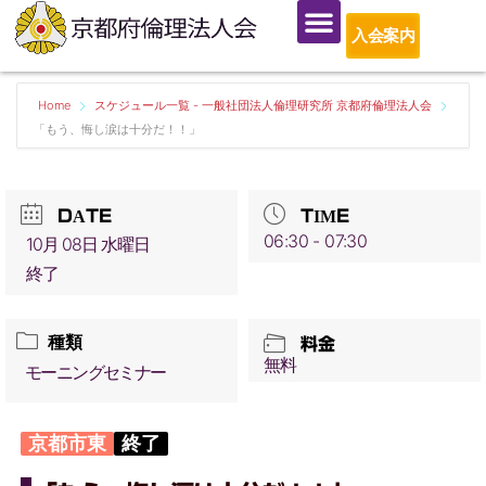
入会案内
Home
スケジュール一覧 - 一般社団法人倫理研究所 京都府倫理法人会
「もう、悔し涙は十分だ！！」
DATE
TIME
06:30 - 07:30
10月 08日 水曜日
終了
種類
料金
無料
モーニングセミナー
京都市東
終了