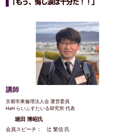
「もう、悔し涙は十分だ！！」
講師
京都市東倫理法人会 運営委員
HxH らいふすたいる研究所 代表
堀田 博昭氏
会員スピーチ： 辻 繁信 氏