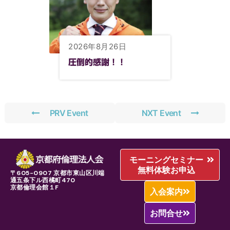
2026年8月26日
圧倒的感謝！！
PRV Event
NXT Event
モーニングセミナー
無料体験お申込
〒605-0907 京都市東山区川端
通五条下ル西橘町470
京都倫理会館１F
入会案内
お問合せ