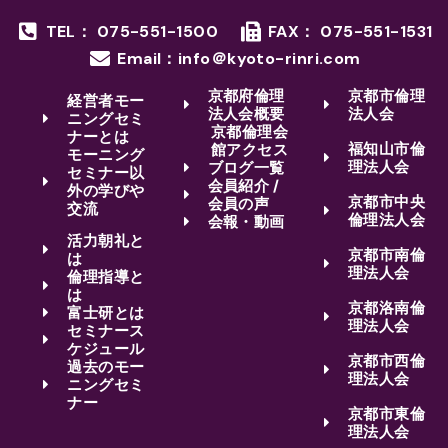
TEL： 075-551-1500
FAX： 075-551-1531
Email：info＠kyoto-rinri.com
京都府倫理
京都市倫理
経営者モー
法人会概要
法人会
ニングセミ
京都倫理会
ナーとは
福知山市倫
館アクセス
モーニング
理法人会
ブログ一覧
セミナー以
会員紹介 /
外の学びや
京都市中央
会員の声
交流
倫理法人会
会報・動画
活力朝礼と
京都市南倫
は
理法人会
倫理指導と
は
京都洛南倫
富士研とは
理法人会
セミナース
ケジュール
京都市西倫
過去のモー
理法人会
ニングセミ
ナー
京都市東倫
理法人会