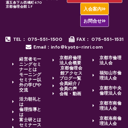
通五条下ル西橘町470
京都倫理会館１F
入会案内
お問合せ
TEL： 075-551-1500
FAX： 075-551-1531
Email：info＠kyoto-rinri.com
京都府倫理
京都市倫理
経営者モー
法人会概要
法人会
ニングセミ
京都倫理会
ナーとは
福知山市倫
館アクセス
モーニング
理法人会
ブログ一覧
セミナー以
会員紹介 /
外の学びや
京都市中央
会員の声
交流
倫理法人会
会報・動画
活力朝礼と
京都市南倫
は
理法人会
倫理指導と
は
京都洛南倫
富士研とは
理法人会
セミナース