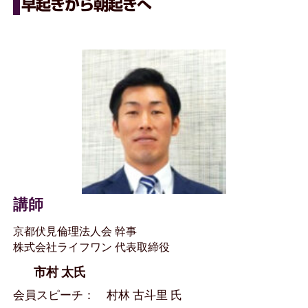
早起きから朝起きへ
講師
京都伏見倫理法人会 幹事
株式会社ライフワン 代表取締役
市村 太氏
会員スピーチ： 村林 古斗里 氏