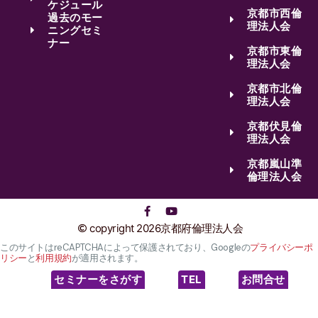
ケジュール
京都市西倫
過去のモー
理法人会
ニングセミ
ナー
京都市東倫
理法人会
京都市北倫
理法人会
京都伏見倫
理法人会
京都嵐山準
倫理法人会
copyright 2026京都府倫理法人会
このサイトはreCAPTCHAによって保護されており、Googleの
プライバシーポ
リシー
と
利用規約
が適用されます。
セミナーをさがす
TEL
お問合せ