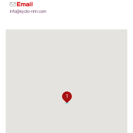
Email
info@kyoto-rinri.com
1