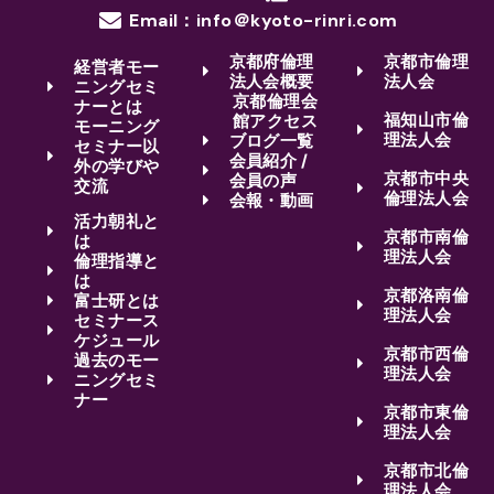
Email：info＠kyoto-rinri.com
京都府倫理
京都市倫理
経営者モー
法人会概要
法人会
ニングセミ
京都倫理会
ナーとは
福知山市倫
館アクセス
モーニング
理法人会
ブログ一覧
セミナー以
会員紹介 /
外の学びや
京都市中央
会員の声
交流
倫理法人会
会報・動画
活力朝礼と
京都市南倫
は
理法人会
倫理指導と
は
京都洛南倫
富士研とは
理法人会
セミナース
ケジュール
京都市西倫
過去のモー
理法人会
ニングセミ
ナー
京都市東倫
理法人会
京都市北倫
理法人会