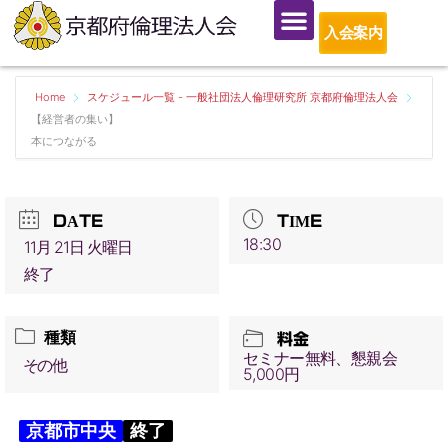
入会案内
Home
スケジュール一覧 - 一般社団法人倫理研究所 京都府倫理法人会
【経営者の集い】
本につながる
DATE
TIME
18:30
11月 21日 火曜日
終了
種類
料金
セミナー無料、懇親会
その他
5,000円
京都市中央
終了