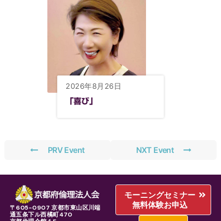
2026年8月26日
「喜び」
PRV Event
NXT Event
モーニングセミナー
無料体験お申込
〒605-0907 京都市東山区川端
通五条下ル西橘町470