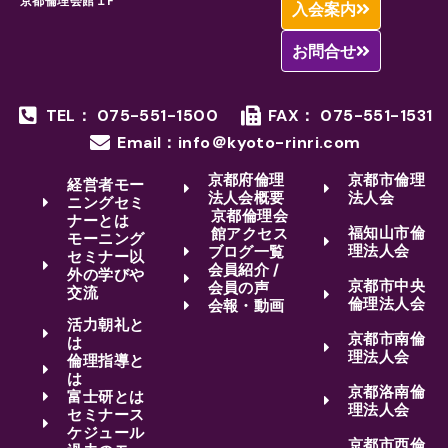
京都倫理会館１F
入会案内
お問合せ
TEL： 075-551-1500
FAX： 075-551-1531
Email：info＠kyoto-rinri.com
京都府倫理
京都市倫理
経営者モー
法人会概要
法人会
ニングセミ
京都倫理会
ナーとは
福知山市倫
館アクセス
モーニング
理法人会
ブログ一覧
セミナー以
会員紹介 /
外の学びや
京都市中央
会員の声
交流
倫理法人会
会報・動画
活力朝礼と
京都市南倫
は
理法人会
倫理指導と
は
京都洛南倫
富士研とは
理法人会
セミナース
ケジュール
京都市西倫