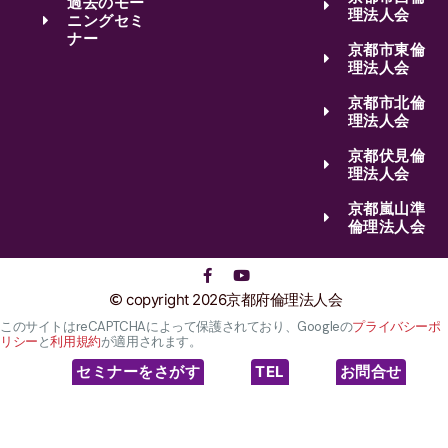
過去のモー
理法人会
ニングセミ
ナー
京都市東倫
理法人会
京都市北倫
理法人会
京都伏見倫
理法人会
京都嵐山準
倫理法人会
copyright 2026京都府倫理法人会
このサイトはreCAPTCHAによって保護されており、Googleの
プライバシーポ
リシー
と
利用規約
が適用されます。
セミナーをさがす
TEL
お問合せ