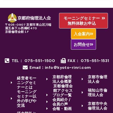
モーニングセミナー
無料体験お申込
〒605-0907 京都市東山区川端
通五条下ル西橘町470
京都倫理会館１F
入会案内
お問合せ
TEL： 075-551-1500
FAX： 075-551-1531
Email：info＠kyoto-rinri.com
京都府倫理
京都市倫理
経営者モー
法人会概要
法人会
ニングセミ
京都倫理会
ナーとは
福知山市倫
館アクセス
モーニング
理法人会
ブログ一覧
セミナー以
会員紹介 /
外の学びや
京都市中央
会員の声
交流
倫理法人会
会報・動画