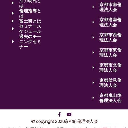
活力朝礼と
京都市南倫
は
理法人会
倫理指導と
は
京都洛南倫
富士研とは
理法人会
セミナース
ケジュール
京都市西倫
過去のモー
理法人会
ニングセミ
ナー
京都市東倫
理法人会
京都市北倫
理法人会
京都伏見倫
理法人会
京都嵐山準
倫理法人会
copyright 2026京都府倫理法人会