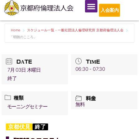
入会案内
Home
スケジュール一覧 - 一般社団法人倫理研究所 京都府倫理法人会
「明朗のこころ」
DATE
TIME
06:30 - 07:30
7月 03日 木曜日
終了
種類
料金
無料
モーニングセミナー
京都伏見
終了