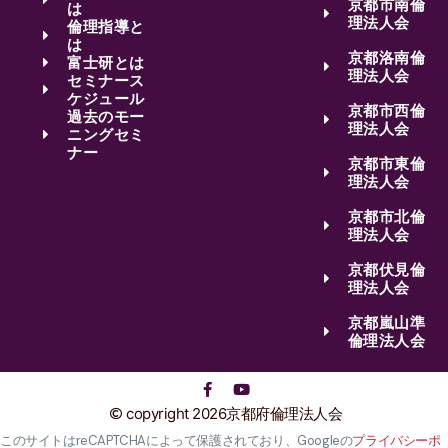
京都市南倫
は
理法人会
倫理指導と
は
京都洛南倫
富士研とは
理法人会
セミナース
ケジュール
京都市西倫
過去のモー
理法人会
ニングセミ
ナー
京都市東倫
理法人会
京都市北倫
理法人会
京都伏見倫
理法人会
京都嵐山準
倫理法人会
copyright 2026京都府倫理法人会
このサイトはreCAPTCHAによって保護されており、Googleの
プライバシーポ