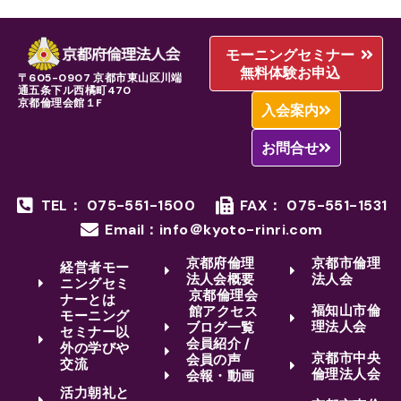
モーニングセミナー
無料体験お申込
〒605-0907 京都市東山区川端
通五条下ル西橘町470
京都倫理会館１F
入会案内
お問合せ
TEL： 075-551-1500
FAX： 075-551-1531
Email：info＠kyoto-rinri.com
京都府倫理
京都市倫理
経営者モー
法人会概要
法人会
ニングセミ
京都倫理会
ナーとは
福知山市倫
館アクセス
モーニング
理法人会
ブログ一覧
セミナー以
会員紹介 /
外の学びや
京都市中央
会員の声
交流
倫理法人会
会報・動画
活力朝礼と