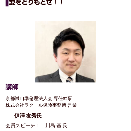
愛をとりもどせ！！
講師
京都嵐山準倫理法人会 専任幹事
株式会社ラクール保険事務所 営業
伊澤 友秀氏
会員スピーチ： 川島 基 氏