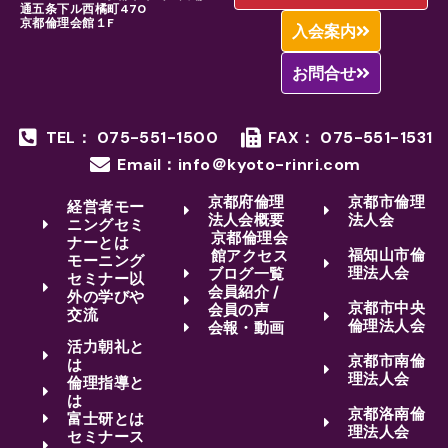
通五条下ル西橘町470
京都倫理会館１F
入会案内
お問合せ
TEL： 075-551-1500
FAX： 075-551-1531
Email：info＠kyoto-rinri.com
京都府倫理
京都市倫理
経営者モー
法人会概要
法人会
ニングセミ
京都倫理会
ナーとは
福知山市倫
館アクセス
モーニング
理法人会
ブログ一覧
セミナー以
会員紹介 /
外の学びや
京都市中央
会員の声
交流
倫理法人会
会報・動画
活力朝礼と
京都市南倫
は
理法人会
倫理指導と
は
京都洛南倫
富士研とは
理法人会
セミナース