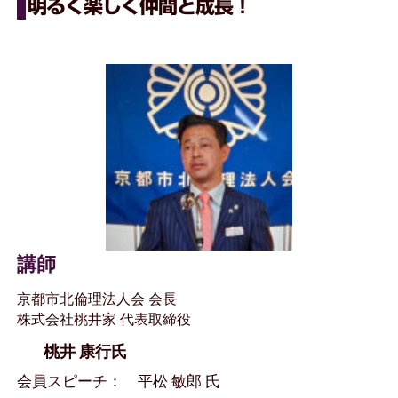
明るく楽しく仲間と成長！
講師
京都市北倫理法人会 会長
株式会社桃井家 代表取締役
桃井 康行氏
会員スピーチ： 平松 敏郎 氏