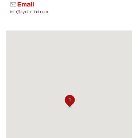
Email
info@kyoto-rinri.com
1