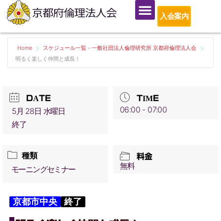
入会案内
Home
スケジュール一覧 - 一般社団法人倫理研究所 京都府倫理法人会
明るく楽しく仲間と成長！
DATE
TIME
06:00 - 07:00
5月 28日 水曜日
終了
種類
料金
無料
モーニングセミナー
京都市中央
終了