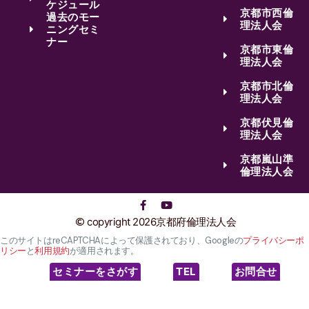
ケジュール
京都市西倫
過去のモー
理法人会
ニングセミ
ナー
京都市東倫
理法人会
京都市北倫
理法人会
京都伏見倫
理法人会
京都嵐山準
倫理法人会
copyright 2026京都府倫理法人会
このサイトはreCAPTCHAによって保護されており、Googleの
プライバシーポ
リシー
と
利用規約
が適用されます。
セミナーをさがす
TEL
お問合せ