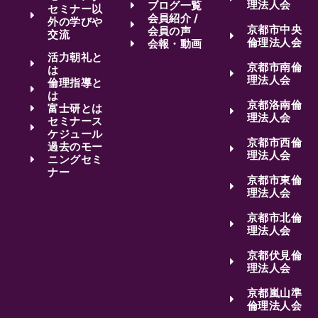
理法人会
ブログ一覧
セミナー以
会員紹介 /
外の学びや
京都市中央
会員の声
交流
倫理法人会
会報・動画
活力朝礼と
京都市南倫
は
理法人会
倫理指導と
は
京都洛南倫
富士研とは
理法人会
セミナース
ケジュール
京都市西倫
過去のモー
理法人会
ニングセミ
ナー
京都市東倫
理法人会
京都市北倫
理法人会
京都伏見倫
理法人会
京都嵐山準
倫理法人会