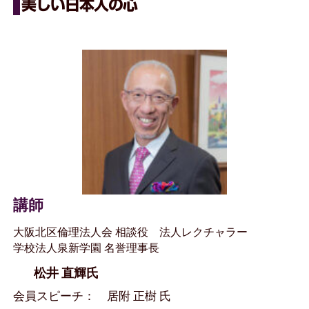
美しい日本人の心
講師
大阪北区倫理法人会 相談役 法人レクチャラー
学校法人泉新学園 名誉理事長
松井 直輝氏
会員スピーチ： 居附 正樹 氏