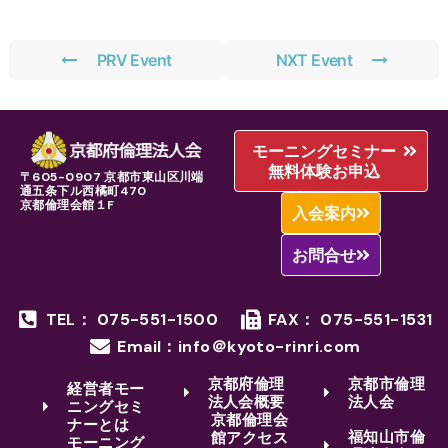
PRV Event
NXT Event
モーニングセミナー
無料体験お申込
〒605-0907 京都市東山区川端
通五条下ル西橘町470
京都倫理会館１F
入会案内
お問合せ
TEL： 075-551-1500
FAX： 075-551-1531
Email：info＠kyoto-rinri.com
京都府倫理
京都市倫理
経営者モー
法人会概要
法人会
ニングセミ
京都倫理会
ナーとは
福知山市倫
館アクセス
モーニング