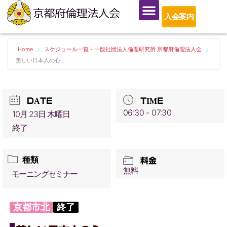
入会案内
Home
スケジュール一覧 - 一般社団法人倫理研究所 京都府倫理法人会
美しい日本人の心
DATE
TIME
06:30 - 07:30
10月 23日 木曜日
終了
種類
料金
無料
モーニングセミナー
京都市北
終了