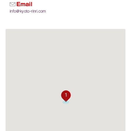
Email
info＠kyoto-rinri.com
1