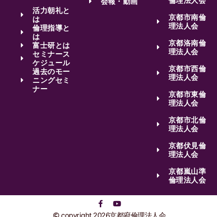
倫理法人会
会報・動画
活力朝礼と
京都市南倫
は
理法人会
倫理指導と
は
京都洛南倫
富士研とは
理法人会
セミナース
ケジュール
京都市西倫
過去のモー
理法人会
ニングセミ
ナー
京都市東倫
理法人会
京都市北倫
理法人会
京都伏見倫
理法人会
京都嵐山準
倫理法人会
copyright 2026京都府倫理法人会