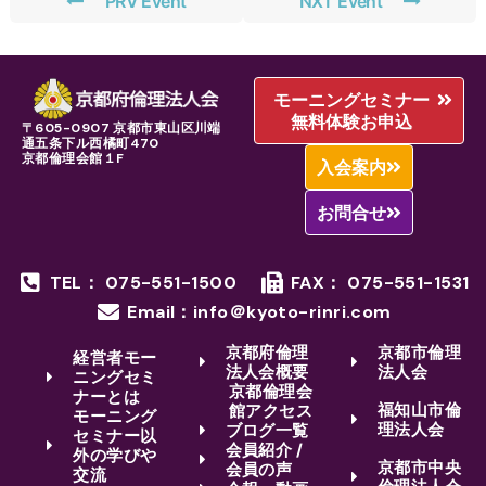
PRV Event
NXT Event
モーニングセミナー
無料体験お申込
〒605-0907 京都市東山区川端
通五条下ル西橘町470
京都倫理会館１F
入会案内
お問合せ
TEL： 075-551-1500
FAX： 075-551-1531
Email：info＠kyoto-rinri.com
京都府倫理
京都市倫理
経営者モー
法人会概要
法人会
ニングセミ
京都倫理会
ナーとは
福知山市倫
館アクセス
モーニング
理法人会
ブログ一覧
セミナー以
会員紹介 /
外の学びや
京都市中央
会員の声
交流