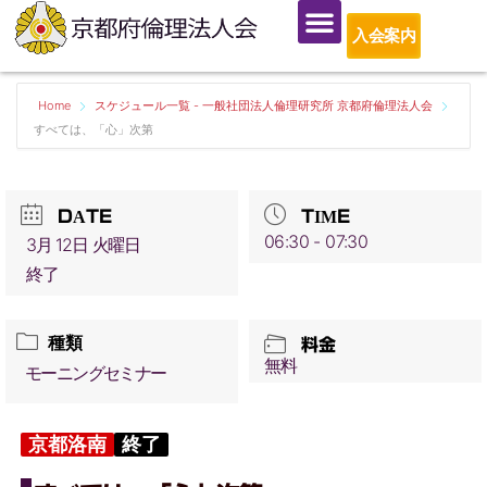
入会案内
Home
スケジュール一覧 - 一般社団法人倫理研究所 京都府倫理法人会
すべては、「心」次第
DATE
TIME
06:30 - 07:30
3月 12日 火曜日
終了
種類
料金
無料
モーニングセミナー
京都洛南
終了