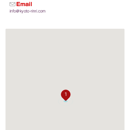
Email
info＠kyoto-rinri.com
1