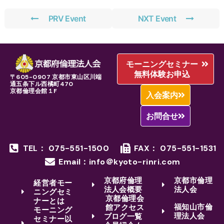
PRV Event
NXT Event
モーニングセミナー
無料体験お申込
〒605-0907 京都市東山区川端
通五条下ル西橘町470
京都倫理会館１F
入会案内
お問合せ
TEL： 075-551-1500
FAX： 075-551-1531
Email：info＠kyoto-rinri.com
京都府倫理
京都市倫理
経営者モー
法人会概要
法人会
ニングセミ
京都倫理会
ナーとは
福知山市倫
館アクセス
モーニング
理法人会
ブログ一覧
セミナー以