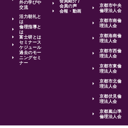
会員紹介 /
外の学びや
京都市中央
会員の声
交流
倫理法人会
会報・動画
活力朝礼と
京都市南倫
は
理法人会
倫理指導と
は
京都洛南倫
富士研とは
理法人会
セミナース
ケジュール
京都市西倫
過去のモー
理法人会
ニングセミ
ナー
京都市東倫
理法人会
京都市北倫
理法人会
京都伏見倫
理法人会
京都嵐山準
倫理法人会