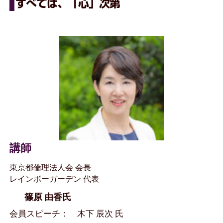
すべては、「心」次第
講師
東京都倫理法人会 会長
レインボーガーデン 代表
篠原 由香氏
会員スピーチ： 木下 辰次 氏