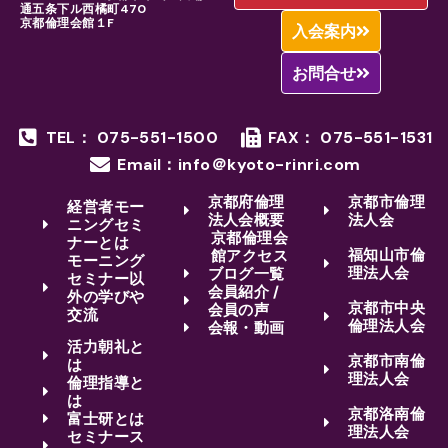
通五条下ル西橘町470
京都倫理会館１F
入会案内
お問合せ
TEL： 075-551-1500
FAX： 075-551-1531
Email：info＠kyoto-rinri.com
京都府倫理
京都市倫理
経営者モー
法人会概要
法人会
ニングセミ
京都倫理会
ナーとは
福知山市倫
館アクセス
モーニング
理法人会
ブログ一覧
セミナー以
会員紹介 /
外の学びや
京都市中央
会員の声
交流
倫理法人会
会報・動画
活力朝礼と
京都市南倫
は
理法人会
倫理指導と
は
京都洛南倫
富士研とは
理法人会
セミナース