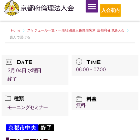
入会案内
Home
スケジュール一覧 - 一般社団法人倫理研究所 京都府倫理法人会
喜んで受ける
DATE
TIME
06:00 - 07:00
3月 04日 水曜日
終了
種類
料金
無料
モーニングセミナー
京都市中央
終了