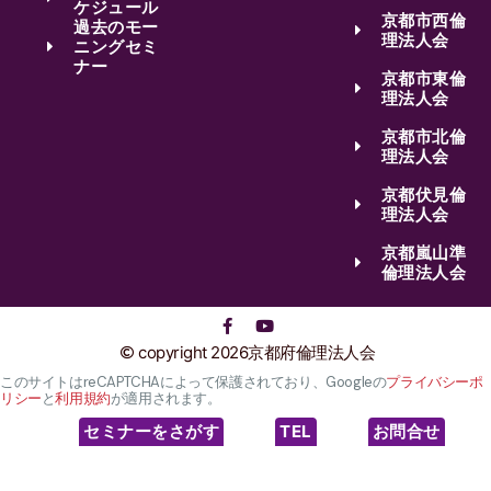
ケジュール
京都市西倫
過去のモー
理法人会
ニングセミ
ナー
京都市東倫
理法人会
京都市北倫
理法人会
京都伏見倫
理法人会
京都嵐山準
倫理法人会
copyright 2026京都府倫理法人会
このサイトはreCAPTCHAによって保護されており、Googleの
プライバシーポ
リシー
と
利用規約
が適用されます。
セミナーをさがす
TEL
お問合せ