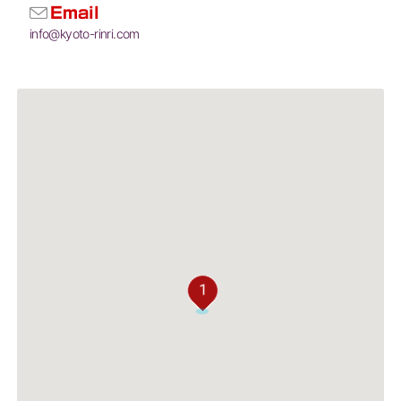
Email
info@kyoto-rinri.com
1