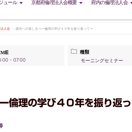
ジュール
京都府倫理法人会概要
府内の倫理法人会
理法人会
成功への道しるべー倫理の学び４０年を振り返ってー
種類
IME
:00 - 07:00
モーニングセミナー
ー倫理の学び４０年を振り返っ
師