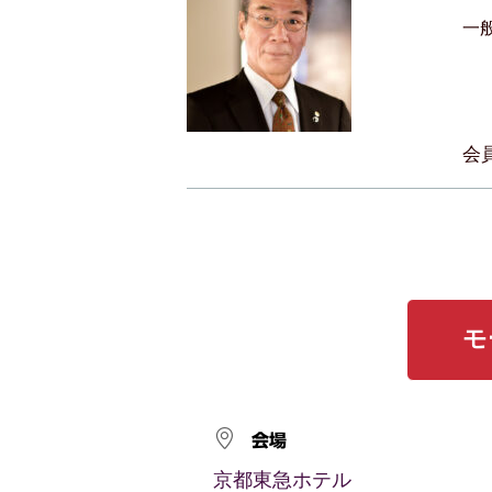
一
会
モ
会場
京都東急ホテル