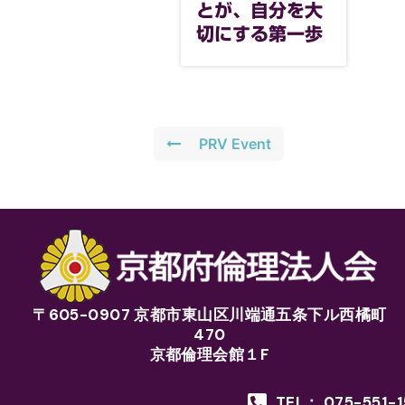
とが、自分を大
切にする第一歩
PRV Event
〒605-0907 京都市東山区川端通五条下ル西橘町
470
京都倫理会館１F
TEL： 075-551-