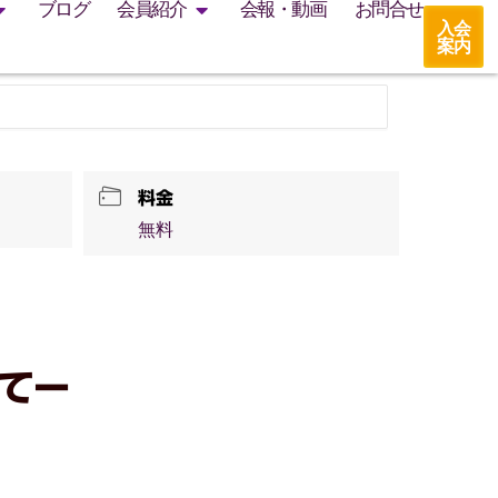
ブログ
会員紹介
会報・動画
お問合せ
入会
案内
料金
無料
てー