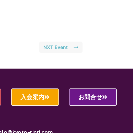
NXT Event
入会案内
お問合せ
nfo＠kyoto-rinri.com