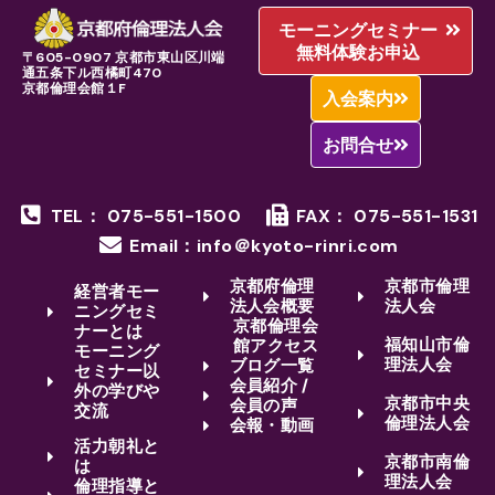
モーニングセミナー
無料体験お申込
〒605-0907 京都市東山区川端
通五条下ル西橘町470
京都倫理会館１F
入会案内
お問合せ
TEL： 075-551-1500
FAX： 075-551-1531
Email：info＠kyoto-rinri.com
京都府倫理
京都市倫理
経営者モー
法人会概要
法人会
ニングセミ
京都倫理会
ナーとは
福知山市倫
館アクセス
モーニング
理法人会
ブログ一覧
セミナー以
会員紹介 /
外の学びや
京都市中央
会員の声
交流
倫理法人会
会報・動画
活力朝礼と
京都市南倫
は
理法人会
倫理指導と