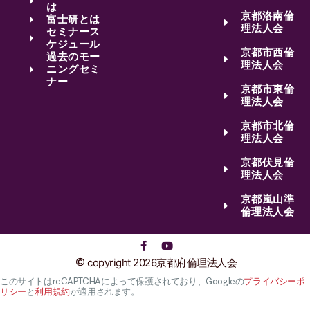
は
京都洛南倫
富士研とは
理法人会
セミナース
ケジュール
京都市西倫
過去のモー
理法人会
ニングセミ
ナー
京都市東倫
理法人会
京都市北倫
理法人会
京都伏見倫
理法人会
京都嵐山準
倫理法人会
copyright 2026京都府倫理法人会
このサイトはreCAPTCHAによって保護されており、Googleの
プライバシーポ
リシー
と
利用規約
が適用されます。