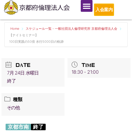
入会案内
Home
スケジュール一覧 - 一般社団法人倫理研究所 京都府倫理法人会
【ナイトセミナー】
100日実践の50倍 水行5000日の軌跡
DATE
TIME
18:30 - 21:00
7月 24日 水曜日
終了
種類
その他
京都市南
終了