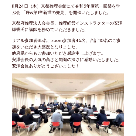
11月24日（木）京都倫理会館にて令和5年度第一回栞を学
ぶ会 「序&第1章新世の発見」を開催いたしました。
京都府倫理法人会会長、倫理経営インストラクターの安澤
輝香氏に講師を務めていただきました。
リアル参加者65名、zoom参加者45名、合計110名のご参
加をいただき大盛況となりました。
他府県からもご参加いただき感謝申し上げます。
安澤会長の人気の高さと知識の深さに感動いたしました。
安澤会長ありがとうございました！