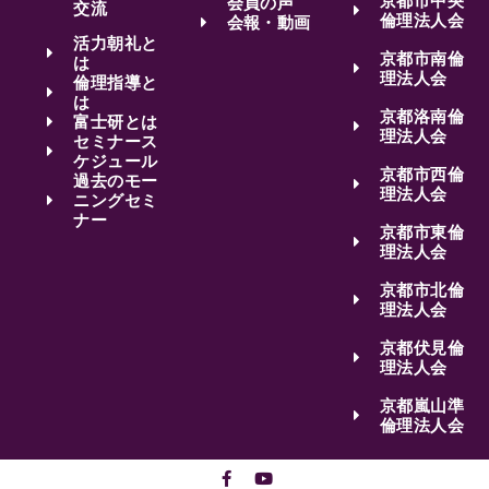
京都市中央
会員の声
交流
倫理法人会
会報・動画
活力朝礼と
京都市南倫
は
理法人会
倫理指導と
は
京都洛南倫
富士研とは
理法人会
セミナース
ケジュール
京都市西倫
過去のモー
理法人会
ニングセミ
ナー
京都市東倫
理法人会
京都市北倫
理法人会
京都伏見倫
理法人会
京都嵐山準
倫理法人会