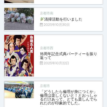
京都市南
清掃活動を行いました
2025年10月30日
京都市西
15周年記念式典パーティーを振り
返って
2025年10月22日
京都市
「どうしたら倫理が身につくか」
倫理は楽しくないと！とおっしゃ
るだけあって、とても楽しんでら
れたのが印象的でした。