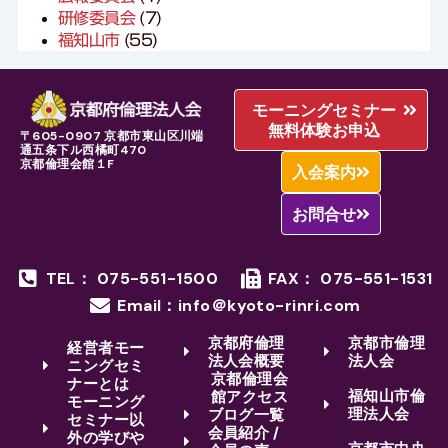
研修委員会
(7)
福知山市
(55)
モーニングセミナー
無料体験お申込
〒605-0907 京都市東山区川端
通五条下ル西橘町470
京都倫理会館１F
入会案内
お問合せ
TEL： 075-551-1500
FAX： 075-551-1531
Email：info＠kyoto-rinri.com
京都府倫理
京都市倫理
経営者モー
法人会概要
法人会
ニングセミ
京都倫理会
ナーとは
福知山市倫
館アクセス
モーニング
理法人会
ブログ一覧
セミナー以
会員紹介 /
外の学びや