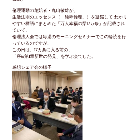
倫理運動の創始者・丸山敏雄が、
生活法則のエッセンス（「純粋倫理」）を凝縮して わかり
やすい標語にまとめた「万人幸福の栞17カ条」が記載され
ていて、
倫理法人会では毎週のモーニングセミナーでこの輪読を行
っているのですが、
この日は、17カ条に入る前の、
「序&第1章新世の発見」を学ぶ会でした。
感想シェア会の様子