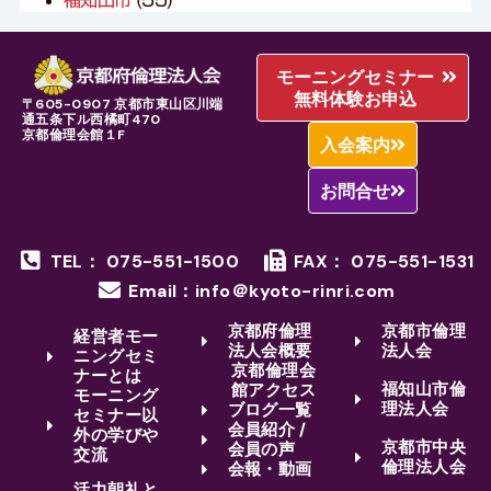
モーニングセミナー
無料体験お申込
〒605-0907 京都市東山区川端
通五条下ル西橘町470
京都倫理会館１F
入会案内
お問合せ
TEL： 075-551-1500
FAX： 075-551-1531
Email：info＠kyoto-rinri.com
京都府倫理
京都市倫理
経営者モー
法人会概要
法人会
ニングセミ
京都倫理会
ナーとは
福知山市倫
館アクセス
モーニング
理法人会
ブログ一覧
セミナー以
会員紹介 /
外の学びや
京都市中央
会員の声
交流
倫理法人会
会報・動画
活力朝礼と