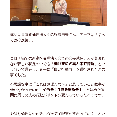
講話は東京都倫理法人会の篠原由香さん。テーマは「すべ
ては心次第」。
コロナ禍での新宿区倫理法人会での会長就任。人が集まれ
ない苦しい状況の中でも「
」とい
逃げずにど真ん中で勝負
う想いで邁進し、見事に「白い行動旗」を獲得されたとの
事でした。
不思議な事に「これは無理だな〜」と思っていると数字が
伸びなかったのが「
」と決めた瞬
やるぞ！1位を獲るぞ！
間に
周りの人の行動がドンドン変わっていったそうです。
やはり倫理は心が先、心次第で現実が変わっていく、とい