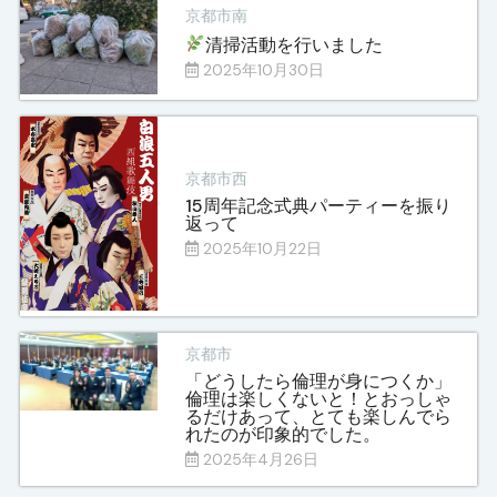
京都市南
清掃活動を行いました
2025年10月30日
京都市西
15周年記念式典パーティーを振り
返って
2025年10月22日
京都市
「どうしたら倫理が身につくか」
倫理は楽しくないと！とおっしゃ
るだけあって、とても楽しんでら
れたのが印象的でした。
2025年4月26日