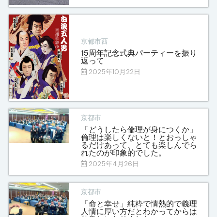
京都市西
15周年記念式典パーティーを振り
返って
2025年10月22日
京都市
「どうしたら倫理が身につくか」
倫理は楽しくないと！とおっしゃ
るだけあって、とても楽しんでら
れたのが印象的でした。
2025年4月26日
京都市
「命と幸せ」純粋で情熱的で義理
人情に厚い方だとわかってからは