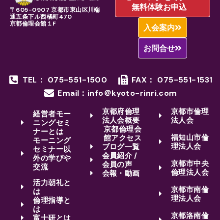
無料体験お申込
〒605-0907 京都市東山区川端
通五条下ル西橘町470
京都倫理会館１F
入会案内
お問合せ
TEL： 075-551-1500
FAX： 075-551-1531
Email：info＠kyoto-rinri.com
京都府倫理
京都市倫理
経営者モー
法人会概要
法人会
ニングセミ
京都倫理会
ナーとは
福知山市倫
館アクセス
モーニング
理法人会
ブログ一覧
セミナー以
会員紹介 /
外の学びや
京都市中央
会員の声
交流
倫理法人会
会報・動画
活力朝礼と
京都市南倫
は
理法人会
倫理指導と
は
京都洛南倫
富士研とは