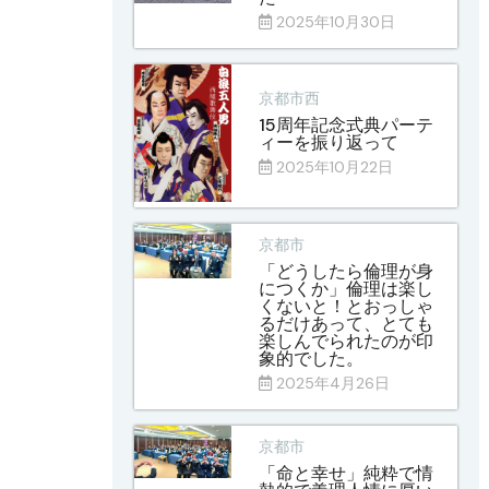
2025年10月30日
京都市西
15周年記念式典パーテ
ィーを振り返って
2025年10月22日
京都市
「どうしたら倫理が身
につくか」倫理は楽し
くないと！とおっしゃ
るだけあって、とても
楽しんでられたのが印
象的でした。
2025年4月26日
京都市
「命と幸せ」純粋で情