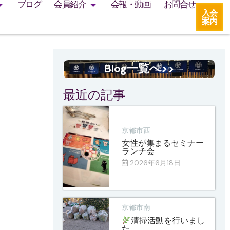
ブログ
会員紹介
会報・動画
お問合せ
入会
案内
Blog一覧へ>>
最近の記事
京都市西
女性が集まるセミナー
ランチ会
2026年6月18日
京都市南
清掃活動を行いまし
た