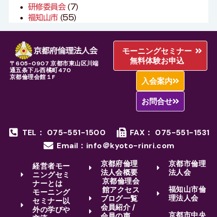
研修委員会
(7)
福知山市
(55)
モーニングセミナー
無料体験お申込
〒605-0907 京都市東山区川端
通五条下ル西橘町470
京都倫理会館１F
入会案内
お問合せ
TEL： 075-551-1500
FAX： 075-551-1531
Email：info＠kyoto-rinri.com
京都府倫理
京都市倫理
経営者モー
法人会概要
法人会
ニングセミ
京都倫理会
ナーとは
福知山市倫
館アクセス
モーニング
理法人会
ブログ一覧
セミナー以
会員紹介 /
外の学びや
京都市中央
会員の声