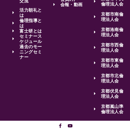
交流
倫理法人会
会報・動画
活力朝礼と
京都市南倫
は
理法人会
倫理指導と
は
京都洛南倫
富士研とは
理法人会
セミナース
ケジュール
京都市西倫
過去のモー
理法人会
ニングセミ
ナー
京都市東倫
理法人会
京都市北倫
理法人会
京都伏見倫
理法人会
京都嵐山準
倫理法人会