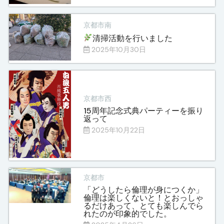
京都市南
清掃活動を行いました
2025年10月30日
京都市西
15周年記念式典パーティーを振り
返って
2025年10月22日
京都市
「どうしたら倫理が身につくか」
倫理は楽しくないと！とおっしゃ
るだけあって、とても楽しんでら
れたのが印象的でした。