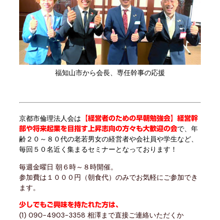
福知山市から会長、専任幹事の応援
京都市倫理法人会は
【経営者のための早朝勉強会】経営幹
で、年
部や将来起業を目指す上昇志向の方々も大歓迎の会
齢２０～８０代の老若男女の経営者や会社員や学生など、
毎回５０名近く集まるセミナーとなっております！
毎週金曜日 朝６時～８時開催。
参加費は１０００円（朝食代）のみでお気軽にご参加でき
ます。
少しでもご興味を持たれた方は、
(1) 090-4903-3358 相澤まで直接ご連絡いただくか