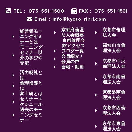
TEL： 075-551-1500
FAX： 075-551-1531
Email：info＠kyoto-rinri.com
京都府倫理
京都市倫理
経営者モー
法人会概要
法人会
ニングセミ
京都倫理会
ナーとは
福知山市倫
館アクセス
モーニング
理法人会
ブログ一覧
セミナー以
会員紹介 /
外の学びや
京都市中央
会員の声
交流
倫理法人会
会報・動画
活力朝礼と
京都市南倫
は
理法人会
倫理指導と
は
京都洛南倫
富士研とは
理法人会
セミナース
ケジュール
京都市西倫
過去のモー
理法人会
ニングセミ
ナー
京都市東倫
理法人会