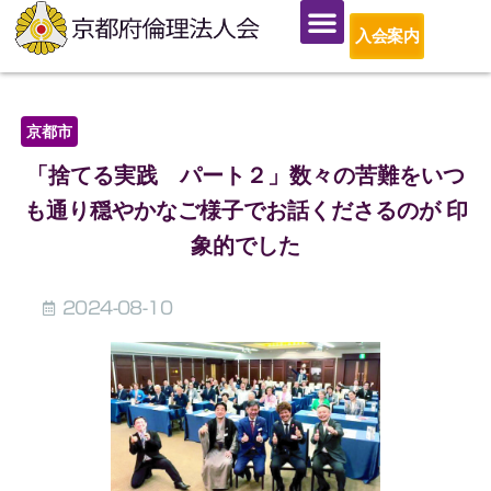
入会案内
京都市
「捨てる実践 パート２」数々の苦難をいつ
も通り穏やかなご様子でお話くださるのが 印
象的でした
2024-08-10