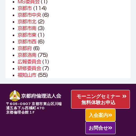
MS委員会
(1)
京都市
(114)
京都市中央
(6)
京都市北
(2)
京都市南
(3)
京都市東
(1)
京都市西
(6)
京都府
(6)
京都洛南
(75)
広報委員会
(1)
研修委員会
(7)
福知山市
(55)
モーニングセミナー
無料体験お申込
〒605-0907 京都市東山区川端
通五条下ル西橘町470
京都倫理会館１F
入会案内
お問合せ