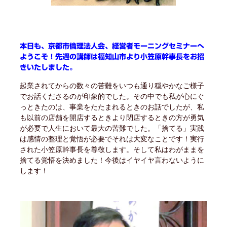
本日も、京都市倫理法人会、経営者モーニングセミナーへ
ようこそ！先週の講師は福知山市より小笠原幹事長をお招
きいたしました。
起業されてからの数々の苦難をいつも通り穏やかなご様子
でお話くださるのが印象的でした。その中でも私が心にぐ
っときたのは、事業をたたまれるときのお話でしたが、私
も以前の店舗を開店するときより閉店するときの方が勇気
が必要で人生において最大の苦難でした。「捨てる」実践
は感情の整理と覚悟が必要でそれは大変なことです！実行
された小笠原幹事長を尊敬します。そして私はわがままを
捨てる覚悟を決めました！今後はイヤイヤ言わないように
します！