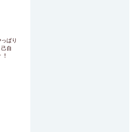
やっぱり
。己自
す︕