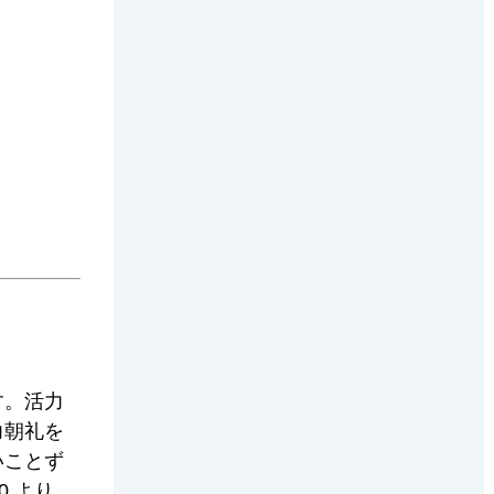
す。活力
力朝礼を
いことず
 より