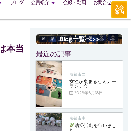
ブログ
会員紹介
会報・動画
お問合せ
入会
案内
Blog一覧へ>>
は本当
最近の記事
京都市西
女性が集まるセミナー
ランチ会
2026年6月18日
京都市南
清掃活動を行いまし
た