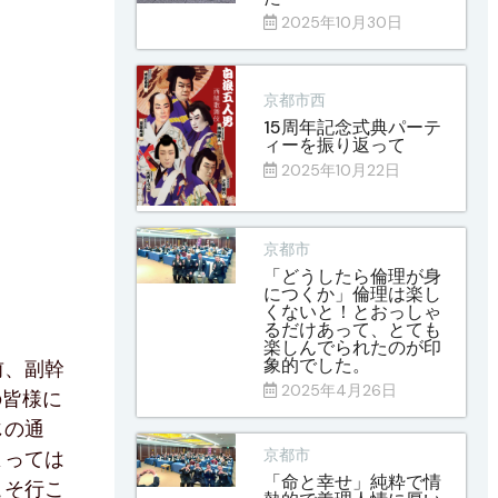
2025年10月30日
京都市西
15周年記念式典パーテ
ィーを振り返って
2025年10月22日
京都市
「どうしたら倫理が身
につくか」倫理は楽し
くないと！とおっしゃ
るだけあって、とても
楽しんでられたのが印
象的でした。
前、副幹
2025年4月26日
の皆様に
じの通
京都市
よっては
「命と幸せ」純粋で情
こそ行こ