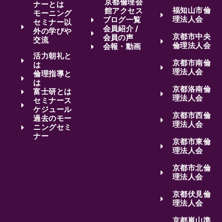
京都倫理会
ナーとは
福知山市倫
館アクセス
モーニング
理法人会
ブログ一覧
セミナー以
会員紹介 /
外の学びや
京都市中央
会員の声
交流
倫理法人会
会報・動画
活力朝礼と
京都市南倫
は
理法人会
倫理指導と
は
京都洛南倫
富士研とは
理法人会
セミナース
ケジュール
京都市西倫
過去のモー
理法人会
ニングセミ
ナー
京都市東倫
理法人会
京都市北倫
理法人会
京都伏見倫
理法人会
京都嵐山準