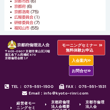
京都市西
(6)
京都府
(6)
京都洛南
(75)
広報委員会
(1)
研修委員会
(7)
福知山市
(55)
モーニングセミナー
無料体験お申込
〒605-0907 京都市東山区川端
通五条下ル西橘町470
京都倫理会館１F
入会案内
お問合せ
TEL： 075-551-1500
FAX： 075-551-1531
Email：info＠kyoto-rinri.com
京都府倫理
京都市倫理
経営者モー
法人会概要
法人会
ニングセミ