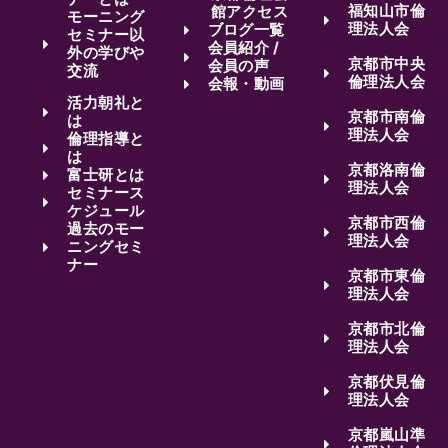
福知山市倫
館アクセス
モーニング
理法人会
ブログ一覧
セミナー以
会員紹介 /
外の学びや
京都市中央
会員の声
交流
倫理法人会
会報・動画
活力朝礼と
京都市南倫
は
理法人会
倫理指導と
は
京都洛南倫
富士研とは
理法人会
セミナース
ケジュール
京都市西倫
過去のモー
理法人会
ニングセミ
ナー
京都市東倫
理法人会
京都市北倫
理法人会
京都伏見倫
理法人会
京都嵐山準