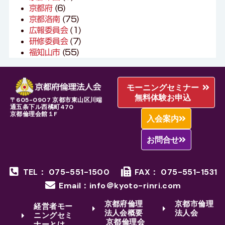
京都府
(6)
京都洛南
(75)
広報委員会
(1)
研修委員会
(7)
福知山市
(55)
モーニングセミナー
無料体験お申込
〒605-0907 京都市東山区川端
通五条下ル西橘町470
京都倫理会館１F
入会案内
お問合せ
TEL： 075-551-1500
FAX： 075-551-1531
Email：info＠kyoto-rinri.com
京都府倫理
京都市倫理
経営者モー
法人会概要
法人会
ニングセミ
京都倫理会
ナーとは