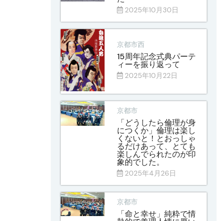
2025年10月30日
京都市西
15周年記念式典パーテ
ィーを振り返って
2025年10月22日
京都市
「どうしたら倫理が身
につくか」倫理は楽し
くないと！とおっしゃ
るだけあって、とても
楽しんでられたのが印
象的でした。
2025年4月26日
京都市
「命と幸せ」純粋で情