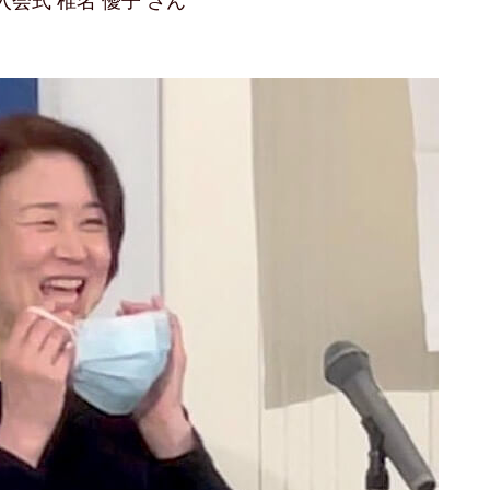
入会式 椎名 優子 さん