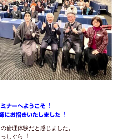
セミナーへようこそ︕
講師にお招きいたしました︕
はの倫理体験だと感じました。
まっしぐら︕