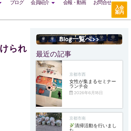
ブログ
会員紹介
会報・動画
お問合せ
入会
案内
Blog一覧へ>>
つけられ
最近の記事
京都市西
女性が集まるセミナー
ランチ会
2026年6月18日
京都市南
清掃活動を行いまし
た