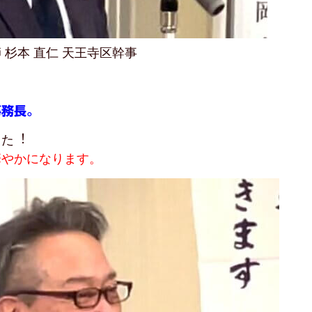
 杉本 直仁 天王寺区幹事
事務長。
した︕
華やかになります。