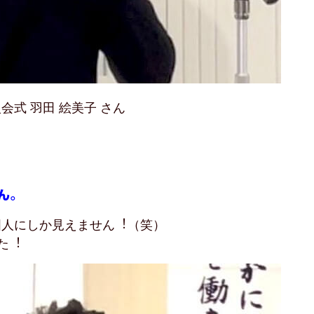
会式 羽田 絵美子 さん
ん。
国人にしか見えません︕（笑）
た︕