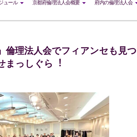
ジュール
京都府倫理法人会概要
府内の倫理法人会
」倫理法人会でフィアンセも見
せまっしぐら︕